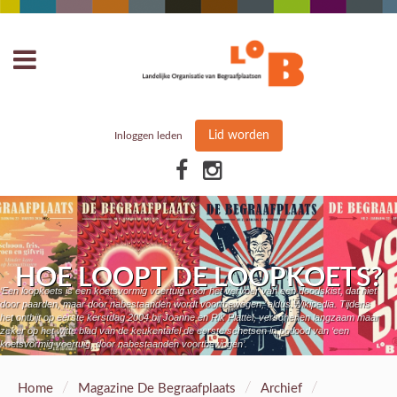
Lid worden
Inloggen leden
HOE LOOPT DE LOOPKOETS?
‘Een loopkoets is een koetsvormig voertuig voor het vervoer van een doodskist, dat niet
door paarden, maar door nabestaanden wordt voortbewogen,’ aldus Wikipedia. Tijdens
het ontbijt op eerste kerstdag 2004 bij Joanne en Rik Plattel, verschenen langzaam maar
zeker op het witte blad van de keukentafel de eerste schetsen in potlood van ‘een
koetsvormig voertuig, door nabestaanden voortbewogen’.
/
/
/
Home
Magazine De Begraafplaats
Archief