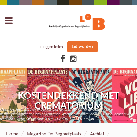
Lid worden
Inloggen leden
KOSTENDEKKEND MET
CREMATORIUM
Maassluis liet in 2016 de exploitatie van het crematorium bij de gemeentelijke
begraafplaats over aan een ondernemer. Want dat leek ‘heel logisch’. Dit jaar bedacht de
gemeente dat het juist logisch is om het zelf te doen. Zo gezegd, zo gedaan.
/
/
/
Home
Magazine De Begraafplaats
Archief