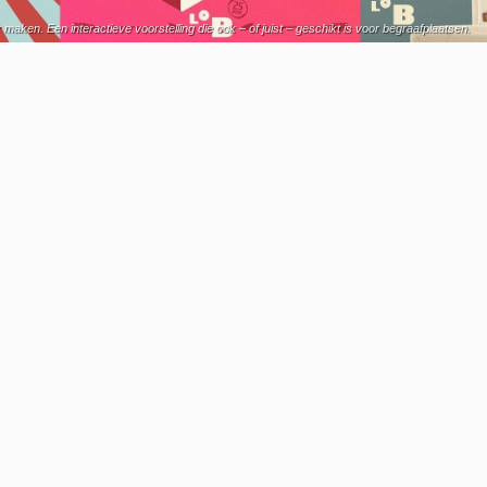
en. Een interactieve voorstelling die ook – of juist – geschikt is voor begraafplaatsen.