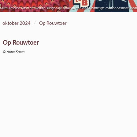
willen Ameline Ansu en Wendy Hoogendijk rouw op een laagdrempelige manier bespreekbaar mak
/
oktober 2024
Op Rouwtoer
Op Rouwtoer
© Anna Kroon