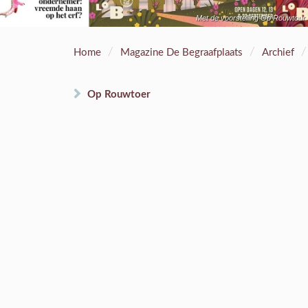
Met de voorstelling Op Rouwtour 
/
/
/
Home
Magazine De Begraafplaats
Archief
Op Rouwtoer