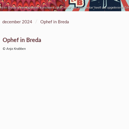
 en Breda is een bijzonder kunstwerk rijker, maar wat een ‘gedoe’ heeft dat opgeleverd. Eé
/
december 2024
Ophef in Breda
Ophef in Breda
© Anja Krabben