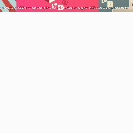
n slordige journalist en (slechts) drie rechthebbenden zorgden voor een ware mediastorm.