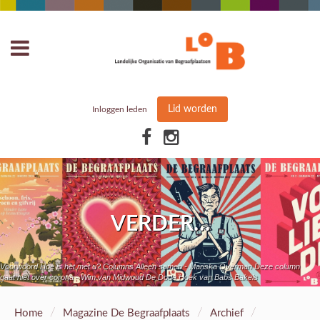
Lid worden
Inloggen leden
VERDER…
Voorwoord Hoe is het met u? Columns Alleen samen - Mariska Overman Deze column
gaat niet over corona - Wim van Midwoud De Dode Hoek van Babs Bakels
/
/
/
Home
Magazine De Begraafplaats
Archief