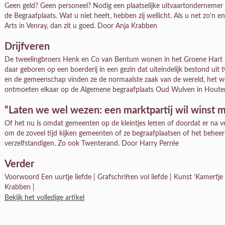
Geen geld? Geen personeel? Nodig een plaatselijke uitvaartonderneme
de Begraafplaats. Wat u niet heeft, hebben zij wellicht. Als u net zo’n 
Arts in Venray, dan zit u goed. Door Anja Krabben
Drijfveren
De tweelingbroers Henk en Co van Bentum wonen in het Groene Hart in
daar geboren op een boerderij in een gezin dat uiteindelijk bestond uit t
en de gemeenschap vinden ze de normaalste zaak van de wereld, het we
ontmoeten elkaar op de Algemene begraafplaats Oud Wulven in Hout
“Laten we wel wezen: een marktpartij wil winst 
Of het nu is omdat gemeenten op de kleintjes letten of doordat er na v
om de zoveel tijd kijken gemeenten of ze begraafplaatsen of het beheer
verzelfstandigen. Zo ook Twenterand. Door Harry Perrée
Verder
Voorwoord Een uurtje liefde | Grafschriften vol liefde | Kunst ‘Kamertje
Krabben |
Bekijk het volledige artikel