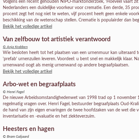
Volgens een recent gehouden NIPO-marktonderzoek, 'Hoeveel vaart zit i
Nederlanders een duidelijke voorkeur voor crematie. Een derde, 35 proc
procent zegt het nog niet te weten, vijf procent heeft geen enkele voork
beschikking van de wetenschap stellen. Crematie is populairder dan beg
Bekijk het volledige artikel
Van zelfbouw tot artistiek verantwoord
© Anja Krabben
Wie besloten heeft tot het plaatsen van een urnenmuur kan uiteraard ter
'prefab' urnenzuilen leveren. Voordeel: u bent snel en makkelijk klaar. Na
urnenwand oogt als menig urnenwand op andere begraafplaatsen.
Bekijk het volledige artikel
Arbo-wet en begraafplaats
© Henri Fagel
De nieuwe Arbeidsomstandighedenwet van 1998 trad op 1 november 199
regelmatig vragen over. Henri Fagel, bestuurder begraafplaats Oud-Kral
de hand van zijn eigen ervaringen de twee hoofdzaken van de wet die vo
inventarisatie en -evaluatie en het ziekteverzuim.
Heesters en hagen
© Bram Galjaard