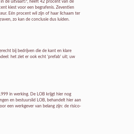
n de uitvaart?', heeft 42 procent van de
ent kiest voor een begrafenis. Zeventien
eur. Eén procent wil zijn of haar lichaam ter
raven, zo kan de conclusie dus luiden.
echt bij bedrijven die de kant en klare
deel: het ziet er ook echt 'prefab' uit; uw
9 in werking. De LOB krijgt hier nog
ingen en bestuurslid LOB, behandelt hier aan
or een werkgever van belang zijn: de risico-