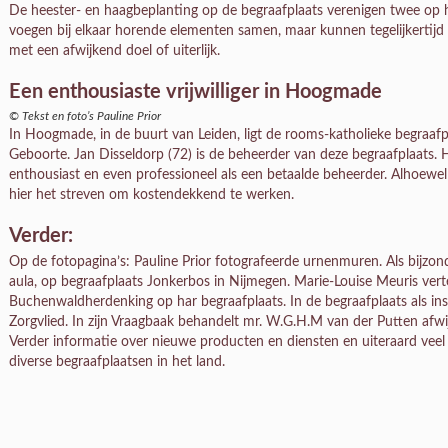
De heester- en haagbeplanting op de begraafplaats verenigen twee op he
voegen bij elkaar horende elementen samen, maar kunnen tegelijkertijd
met een afwijkend doel of uiterlijk.
Een enthousiaste vrijwilliger in Hoogmade
© Tekst en foto’s Pauline Prior
In Hoogmade, in de buurt van Leiden, ligt de rooms-katholieke begraaf
Geboorte. Jan Disseldorp (72) is de beheerder van deze begraafplaats. Hi
enthousiast en even professioneel als een betaalde beheerder. Alhoewel e
hier het streven om kostendekkend te werken.
Verder:
Op de fotopagina’s: Pauline Prior fotografeerde urnenmuren. Als bijzo
aula, op begraafplaats Jonkerbos in Nijmegen. Marie-Louise Meuris ver
Buchenwaldherdenking op har begraafplaats. In de begraafplaats als in
Zorgvlied. In zijn Vraagbaak behandelt mr. W.G.H.M van der Putten afwi
Verder informatie over nieuwe producten en diensten en uiteraard veel
diverse begraafplaatsen in het land.