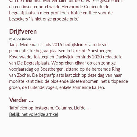
van de toekomst. Met verhalen uit de Katwijkse geschiedenis
en een insectenhotel wil de Hervormde Gemeente de
begraafplaatsen meer profileren. Koffie en thee voor de
bezoekers “is niet onze grootste prio.”
Drijfveren
© Anna Kroon
Tanja Medema is sinds 2015 bedrijfsleider van de vier
gemeentelijke begraafplaatsen in Utrecht: Soestbergen,
Kovelswade, Tolsteeg en Daelwijck, en sinds 2020 redactielid
van De Begraafplaats. We spreken elkaar op een zonnige
voorjaarsdag op Soestbergen, zittend op de beroemde Ring
van Zocher. De begraafplaats laat zich op deze dag van haar
mooiste kant zien: de bloeiende bloesembomen, het uitlopende
groen, de fluitende vogels, enkele zonnende katten.
Verder ...
Tafofielen op Instagram, Columns, Liefde ...
Bekijk het volledige artikel