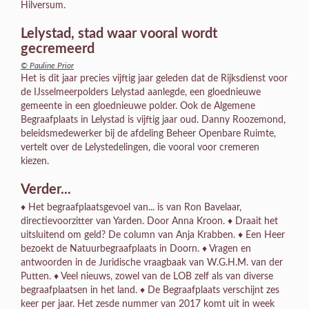
Hilversum.
Lelystad, stad waar vooral wordt
gecremeerd
© Pauline Prior
Het is dit jaar precies vijftig jaar geleden dat de Rijksdienst voor
de IJsselmeerpolders Lelystad aanlegde, een gloednieuwe
gemeente in een gloednieuwe polder. Ook de Algemene
Begraafplaats in Lelystad is vijftig jaar oud. Danny Roozemond,
beleidsmedewerker bij de afdeling Beheer Openbare Ruimte,
vertelt over de Lelystedelingen, die vooral voor cremeren
kiezen.
Verder...
♦ Het begraafplaatsgevoel van... is van Ron Bavelaar,
directievoorzitter van Yarden. Door Anna Kroon. ♦ Draait het
uitsluitend om geld? De column van Anja Krabben. ♦ Een Heer
bezoekt de Natuurbegraafplaats in Doorn. ♦ Vragen en
antwoorden in de Juridische vraagbaak van W.G.H.M. van der
Putten. ♦ Veel nieuws, zowel van de LOB zelf als van diverse
begraafplaatsen in het land. ♦ De Begraafplaats verschijnt zes
keer per jaar. Het zesde nummer van 2017 komt uit in week