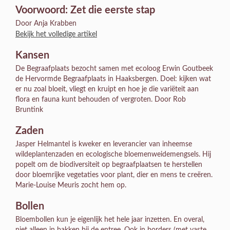
Voorwoord: Zet die eerste stap
Door Anja Krabben
Bekijk het volledige artikel
Kansen
De Begraafplaats bezocht samen met ecoloog Erwin Goutbeek
de Hervormde Begraafplaats in Haaksbergen. Doel: kijken wat
er nu zoal bloeit, vliegt en kruipt en hoe je die variëteit aan
flora en fauna kunt behouden of vergroten. Door Rob
Bruntink
Zaden
Jasper Helmantel is kweker en leverancier van inheemse
wildeplantenzaden en ecologische bloemenweidemengsels. Hij
popelt om de biodiversiteit op begraafplaatsen te herstellen
door bloemrijke vegetaties voor plant, dier en mens te creëren.
Marie-Louise Meuris zocht hem op.
Bollen
Bloembollen kun je eigenlijk het hele jaar inzetten. En overal,
niet alleen in bakken bij de entree. Ook in borders (met vaste