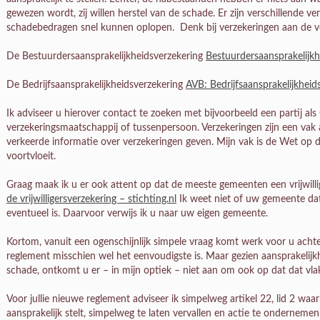
gewezen wordt, zij willen herstel van de schade. Er zijn verschillende ve
schadebedragen snel kunnen oplopen. Denk bij verzekeringen aan de v
De Bestuurdersaansprakelijkheidsverzekering
Bestuurdersaansprakelijk
De Bedrijfsaansprakelijkheidsverzekering
AVB: Bedrijfsaansprakelijkheid
Ik adviseer u hierover contact te zoeken met bijvoorbeeld een partij al
verzekeringsmaatschappij of tussenpersoon. Verzekeringen zijn een vak ap
verkeerde informatie over verzekeringen geven. Mijn vak is de Wet op d
voortvloeit.
Graag maak ik u er ook attent op dat de meeste gemeenten een vrijwill
de vrijwilligersverzekering – stichting.nl
Ik weet niet of uw gemeente dat
eventueel is. Daarvoor verwijs ik u naar uw eigen gemeente.
Kortom, vanuit een ogenschijnlijk simpele vraag komt werk voor u achte
reglement misschien wel het eenvoudigste is. Maar gezien aansprakelijk
schade, ontkomt u er – in mijn optiek – niet aan om ook op dat dat vl
Voor jullie nieuwe reglement adviseer ik simpelweg artikel 22, lid 2 waar
aansprakelijk stelt, simpelweg te laten vervallen en actie te ondernem