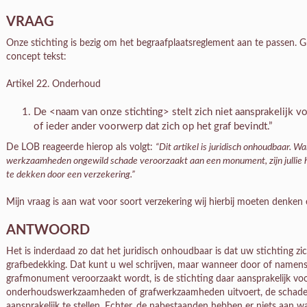
VRAAG
Onze stichting is bezig om het begraafplaatsreglement aan te passen.
concept tekst:
Artikel 22. Onderhoud
De <naam van onze stichting> stelt zich niet aansprakelijk v
of ieder ander voorwerp dat zich op het graf bevindt.”
De LOB reageerde hierop als volgt:
“Dit artikel is juridisch onhoudbaar. W
werkzaamheden ongewild schade veroorzaakt aan een monument, zijn jullie hie
te dekken door een verzekering.”
Mijn vraag is aan wat voor soort verzekering wij hierbij moeten denken 
ANTWOORD
Het is inderdaad zo dat het juridisch onhoudbaar is dat uw stichting zic
grafbedekking. Dat kunt u wel schrijven, maar wanneer door of namens
grafmonument veroorzaakt wordt, is de stichting daar aansprakelijk vo
onderhoudswerkzaamheden of grafwerkzaamheden uitvoert, de schade (on
aansprakelijk te stellen. Echter, de nabestaanden hebben er niets aan w