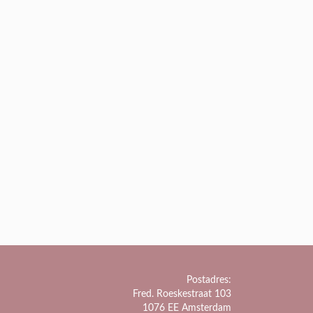
Postadres:
Fred. Roeskestraat 103
1076 EE Amsterdam