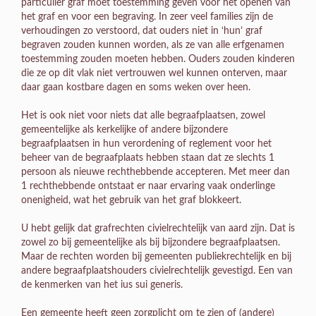
particulier graf moet toestemming geven voor het openen van
het graf en voor een begraving. In zeer veel families zijn de
verhoudingen zo verstoord, dat ouders niet in ‘hun’ graf
begraven zouden kunnen worden, als ze van alle erfgenamen
toestemming zouden moeten hebben. Ouders zouden kinderen
die ze op dit vlak niet vertrouwen wel kunnen onterven, maar
daar gaan kostbare dagen en soms weken over heen.
Het is ook niet voor niets dat alle begraafplaatsen, zowel
gemeentelijke als kerkelijke of andere bijzondere
begraafplaatsen in hun verordening of reglement voor het
beheer van de begraafplaats hebben staan dat ze slechts 1
persoon als nieuwe rechthebbende accepteren. Met meer dan
1 rechthebbende ontstaat er naar ervaring vaak onderlinge
onenigheid, wat het gebruik van het graf blokkeert.
U hebt gelijk dat grafrechten civielrechtelijk van aard zijn. Dat is
zowel zo bij gemeentelijke als bij bijzondere begraafplaatsen.
Maar de rechten worden bij gemeenten publiekrechtelijk en bij
andere begraafplaatshouders civielrechtelijk gevestigd. Een van
de kenmerken van het ius sui generis.
Een gemeente heeft geen zorgplicht om te zien of (andere)