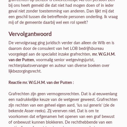
grafrechten op zichzelf is civielrechtelijk. Als een persoon zich
bij ons heeft gemeld die dat niet had mogen doen of in ieder
geval niet zonder toestemming van anderen. Dan lijkt mij dat
een geschil tussen die betreffende personen onderling. Ik vraag
mij of de gemeente daarbij wel een rol speelt?
Vervolgantwoord
De vervolgvraag ging juridisch verder dan alleen de Wlb en is
daarom door de consulent van het LOB bedrijfsbureau
voorgelegd aan de specialist inzake grafrechten,
mr. W.G.H.M.
van der Putten
, voormalig senior wetgevingsjurist,
rechterplaatsvervanger en auteur van diverse boeken over
lijkbezorgingsrecht.
Reactie mr. W.G.H.M. van der Putten :
Grafrechten zijn geen vermogensrechten. Dat is al eeuwenlang
een nadrukkelijke keuze van de wetgever geweest. Grafrechten
zijn rechten van een geheel eigen aard, ‘ius sui generis’ (zie de
bekende Asser-reeks). Zij vererven niet. Dat is om te
voorkomen dat erfgenamen het openen van een graf bewust
of onbewust kunnen blokkeren. De rechthebbende van een