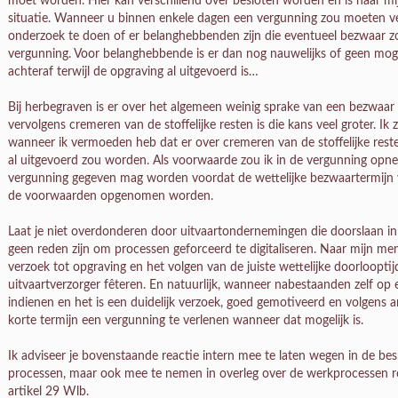
moet worden. Hier kan verschillend over besloten worden en is naar mij
situatie. Wanneer u binnen enkele dagen een vergunning zou moeten ve
onderzoek te doen of er belanghebbenden zijn die eventueel bezwaar 
vergunning. Voor belanghebbende is er dan nog nauwelijks of geen mog
achteraf terwijl de opgraving al uitgevoerd is…
Bij herbegraven is er over het algemeen weinig sprake van een bezwaar
vervolgens cremeren van de stoffelijke resten is die kans veel groter. Ik
wanneer ik vermoeden heb dat er over cremeren van de stoffelijke rest
al uitgevoerd zou worden. Als voorwaarde zou ik in de vergunning opn
vergunning gegeven mag worden voordat de wettelijke bezwaartermijn v
de voorwaarden opgenomen worden.
Laat je niet overdonderen door uitvaartondernemingen die doorslaan i
geen reden zijn om processen geforceerd te digitaliseren. Naar mijn me
verzoek tot opgraving en het volgen van de juiste wettelijke doorloopti
uitvaartverzorger fêteren. En natuurlijk, wanneer nabestaanden zelf o
indienen en het is een duidelijk verzoek, goed gemotiveerd en volgens a
korte termijn een vergunning te verlenen wanneer dat mogelijk is.
Ik adviseer je bovenstaande reactie intern mee te laten wegen in de bes
processen, maar ook mee te nemen in overleg over de werkprocessen 
artikel 29 Wlb.