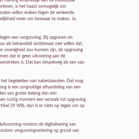
n mening afhankelijk van de individuele
rlenen, is het haast onmogelijk om
zouden willen maken tegen de verleende
elijkheid meer om bezwaar te maken. Ja,
 tegen een vergunning. Bij opgraven en
 zou als behandeld ambtenaar niet willen dat,
en onenigheid zou kunnen zijn, de opgraving
emen dat er geen uitvoering aan de
erstreken is. Dat kan simpelweg als een van
n het begeleiden van nabestaanden. Dat mag
ning is een zorgvuldige afhandeling van een
jden van groter belang dan een
p een rustig moment een verzoek tot opgraving
rtikel 29 Wlb, dan is er niets op tegen om op
luitvorming rondom de digitalisering van
rondom vergunningverlening op grond van