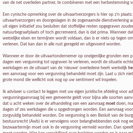
van de net overleden partner, te combineren met een herbestemming van
Een cynische opmerking over de uitvaartverzorgers is hier op z’n plaats
uitvaartverzorgers en doorgeslagen in de zogenaamde dienstverlening a
uit eigen initiatief zou besluiten dat stoffelijke resten opgegraven z
natuurbegraafplaats of toch gecremeerd, dan is dat prima. Wanneer da
wettelijke eisen en termijnen wordt voldaan, dan is er niets op tegen 
verlenen. Dat kan dan in alle rust geregeld en uitgevoerd worden.
Wanneer er door de uitvaartondernemer op oneigenlijke gronden een pr
dagen een vergunning tot opgraven te verlenen, wordt de situatie echter
werkdagen en de uitvaart van de ‘nieuwe’ overledene heeft werkelijk
he
een aanvraag voor een vergunning behandeld moet zijn. Laat u zich niet
grote mond die wellicht ook nog op uw sentiment wil inspelen.
Ik adviseer u contact te leggen met uw eigen juridische afdeling voor a
vergunningaanvraag bij een gemeente geldt voor bijna alle soorten aan
dat u acht weken over de afhandeling van een aanvraag
moet
doen, m
dagen of zes werkdagen die u opgedrongen worden. Een aanvraag voor
zorgvuldig behandeld worden. De vergunning is een Besluit van de bu
bestuursrecht (Awb) is er vervolgens voor belanghebbenden ook nog e
bezwaartermijn moet ook in de vergunning vermeld worden. Dan speelt