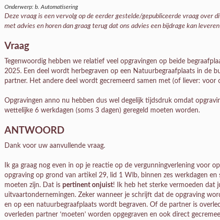
Onderwerp: b. Automatisering
Deze vraag is een vervolg op de eerder gestelde/gepubliceerde vraag over 
met advies en horen dan graag terug dat ons advies een bijdrage kan leveren 
Vraag
Tegenwoordig hebben we relatief veel opgravingen op beide begraafplaat
2025. Een deel wordt herbegraven op een Natuurbegraafplaats in de bu
partner. Het andere deel wordt gecremeerd samen met (of liever: voor o
Opgravingen anno nu hebben dus wel degelijk tijdsdruk omdat opgravi
wettelijke 6 werkdagen (soms 3 dagen) geregeld moeten worden.
ANTWOORD
Dank voor uw aanvullende vraag.
Ik ga graag nog even in op je reactie op de vergunningverlening voor op
opgraving op grond van artikel 29, lid 1 Wlb, binnen zes werkdagen en 
moeten zijn. Dat is
pertinent onjuist
! Ik heb het sterke vermoeden dat ju
uitvaartondernemingen. Zeker wanneer je schrijft dat de opgraving wor
en op een natuurbegraafplaats wordt begraven. Of de partner is overled
overleden partner ‘moeten’ worden opgegraven en ook direct gecremeer