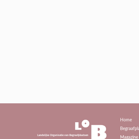
Home
Begraafpl
Magazine 