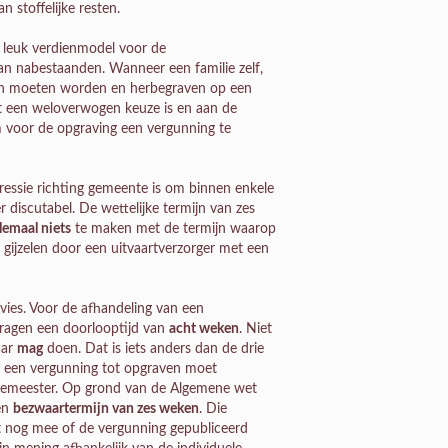
 stoffelijke resten.
: leuk verdienmodel voor de
an nabestaanden. Wanneer een familie zelf,
ouden moeten worden en herbegraven op een
t een weloverwogen keuze is en aan de
om voor de opgraving een vergunning te
essie richting gemeente is om binnen enkele
 discutabel. De wettelijke termijn van zes
lemaal niets
te maken met de termijn waarop
 gijzelen door een uitvaartverzorger met een
dvies. Voor de afhandeling van een
vragen een doorlooptijd van
acht weken
. Niet
aar
mag
doen. Dat is iets anders dan de drie
 een vergunning tot opgraven moet
rgemeester. Op grond van de Algemene wet
en
bezwaartermijn van zes weken
. Die
 nog mee of de vergunning gepubliceerd