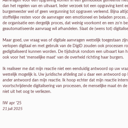
Aanvragen voor een opgraving komen in een gemiddelde gemeente niet 
dan het regelen van en uitvaart. Ieder verzoek tot een opgraving kent e
burgemeester wel of geen vergunning tot opgraven verleend. Bijna altij
stoffelijke resten voor de aanvrager een emotioneel en beladen proces.
de organisatie een dergelijk proces, dat weinig voorkomt en een zo’n be
geautomatiseerde aanvraag wil afhandelen. Slaat de (wens tot) digitalis
Maar goed, uw vraag was of digitale aanvragen wettelijk toegestaan zi
verlopen digitaal en met gebruik van de DigiD zouden ook processen r
gedigitaliseerd kunnen worden. De tijdsdruk rondom een uitvaart kan hi
ook voor het ‘menselijke maat’ van de overheid richting haar burgers.
Ik realiseer me dat mijn reactie niet een eenduidig antwoord op uw vraa
wettelijk mogelijk is. Uw juridische afdeling zal u daar een antwoord o
ander antwoord dan mijn reactie. Ik hoop echter dat mijn reactie inter
voortschrijdende digitalisering van processen, de menselijke maat én de
niet uit het oog te verliezen.
IW apr '25
21 juli 2025