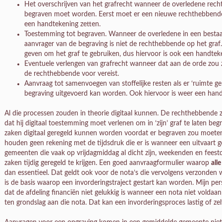
Het overschrijven van het grafrecht wanneer de overledene recht
begraven moet worden. Eerst moet er een nieuwe rechthebbende 
een handtekening zetten.
Toestemming tot begraven. Wanneer de overledene in een besta
aanvrager van de begraving is niet de rechthebbende op het gr
geven om het graf te gebruiken, dus hiervoor is ook een handteke
Eventuele verlengen van grafrecht wanneer dat aan de orde zou z
de rechthebbende voor vereist.
Aanvraag tot samenvoegen van stoffelijke resten als er ‘ruimte 
begraving uitgevoerd kan worden. Ook hiervoor is weer een hand
Al die processen zouden in theorie digitaal kunnen. De rechthebbende z
dat hij digitaal toestemming moet verlenen om in ‘zijn’ graf te laten be
zaken digitaal geregeld kunnen worden voordat er begraven zou moeten
houden geen rekening met de tijdsdruk die er is wanneer een uitvaart 
gemeenten die vaak op vrijdagmiddag al dicht zijn, weekenden en fe
zaken tijdig geregeld te krijgen. Een goed aanvraagformulier waarop
alle
dan essentieel. Dat geldt ook voor de nota’s die vervolgens verzonde
is de basis waarop een invorderingstraject gestart kan worden. Mijn pers
dat de afdeling financiën niet gelukkig is wanneer een nota niet voldaa
ten grondslag aan die nota. Dat kan een invorderingsproces lastig of ze