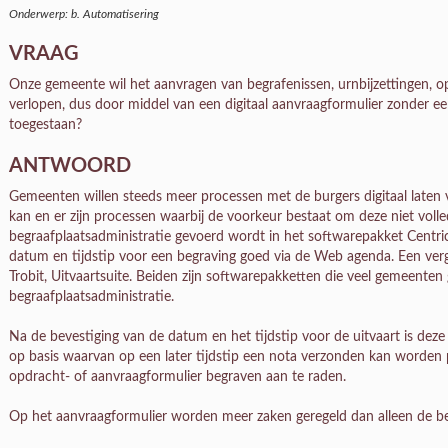
Onderwerp: b. Automatisering
VRAAG
Onze gemeente wil het aanvragen van begrafenissen, urnbijzettingen, opg
verlopen, dus door middel van een digitaal aanvraagformulier zonder een 
toegestaan?
ANTWOORD
Gemeenten willen steeds meer processen met de burgers digitaal laten v
kan en er zijn processen waarbij de voorkeur bestaat om deze niet volledi
begraafplaatsadministratie gevoerd wordt in het softwarepakket Centri
datum en tijdstip voor een begraving goed via de Web agenda. Een verge
Trobit, Uitvaartsuite. Beiden zijn softwarepakketten die veel gemeente
begraafplaatsadministratie.
Na de bevestiging van de datum en het tijdstip voor de uitvaart is deze 
op basis waarvan op een later tijdstip een nota verzonden kan worden p
opdracht- of aanvraagformulier begraven aan te raden.
Op het aanvraagformulier worden meer zaken geregeld dan alleen de beg