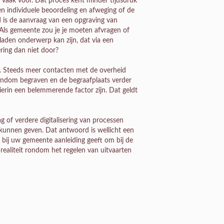
vaak voor. Dat proces kent minder tijdsdruk
en individuele beoordeling en afweging of de
d is de aanvraag van een opgraving van
 Als gemeente zou je je moeten afvragen of
laden onderwerp kan zijn, dat via een
ering dan niet door?
jn. Steeds meer contacten met de overheid
ondom begraven en de begraafplaats verder
erin een belemmerende factor zijn. Dat geldt
g of verdere digitalisering van processen
p kunnen geven. Dat antwoord is wellicht een
n bij uw gemeente aanleiding geeft om bij de
 realiteit rondom het regelen van uitvaarten