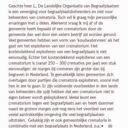
Geachte heer L., De Landelijke Organisatie van Begraafplaatsen
is een vereniging voor begraafplaatsbeheerders en niet voor
beheerders van crematoria. Toch wil ik graag mijn persoonlijke
ervaringen met u delen. Allereerst vraag ik mij af of de
gemeente heeft bepaald of een crematorium door de
gemeente dan wel door een extern bedrijf zal worden gerund.
Veel gemeenten hebben een vorm van ‘koudwatervrees’ als het
gaat om het exploiteren van een crematorium. Het
kostendekkend exploiteren van een begraafplaats is niet
eenvoudig. Echter het kostendekkend exploiteren van een
crematorium is (vanaf 250 – 300 crematies per jaar) een stuk
eenvoudiger: de marges bij cremeren zijn groter dan bij
begraven in Nederland. Te gemakkelijk laten gemeenten zich
overtuigen door partijen die crematoria exploiteren, vooral met
hen in zee te gaan. Er zijn voldoende voorbeelden in den lande
van beheerders die spijt hebben dat een crematorium niet in
eigen beheer wordt geëxploiteerd. Veelal leunt een
crematorium tegen een begraafplaats aan en heeft daarmee
naast de grotere marges ook nog eens het voordeel van een
veelal aantrekkelijke omgeving die veel begraafplaatsen
uitstralen. Gelukkig zijn er ook gemeentelijke crematoria in
combinatie met een begraafplaats in Nederland, o.a.:• de