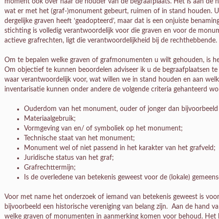
moment ook over naar de houder van de begraafplaats. Het is aan de h
wat er met het (graf-)monument gebeurt, ruimen of in stand houden. U sc
dergelijke graven heeft ‘geadopteerd’, maar dat is een onjuiste benamin
stichting is volledig verantwoordelijk voor die graven en voor de mon
actieve grafrechten, ligt die verantwoordelijkheid bij de rechthebbende.
Om te bepalen welke graven of grafmonumenten u wilt gehouden, is het v
Om objectief te kunnen beoordelen adviseer ik u de begraafplaatsen te 
waar verantwoordelijk voor, wat willen we in stand houden en aan wel
inventarisatie kunnen onder andere de volgende criteria gehanteerd wo
Ouderdom van het monument, ouder of jonger dan bijvoorbeeld 
Materiaalgebruik;
Vormgeving van en/ of symboliek op het monument;
Technische staat van het monument;
Monument wel of niet passend in het karakter van het grafveld;
Juridische status van het graf;
Grafrechttermijn;
Is de overledene van betekenis geweest voor de (lokale) gemeen
Voor met name het onderzoek of iemand van betekenis geweest is voor
bijvoorbeeld een historische vereniging van belang zijn. Aan de hand v
welke graven of monumenten in aanmerking komen voor behoud. Het b