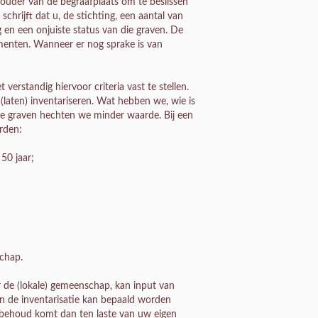
ouder van de begraafplaats om te beslissen
hrijft dat u, de stichting, een aantal van
g en een onjuiste status van die graven. De
umenten. Wanneer er nog sprake is van
erstandig hiervoor criteria vast te stellen.
(laten) inventariseren. Wat hebben we, wie is
ke graven hechten we minder waarde. Bij een
rden:
50 jaar;
schap.
 de (lokale) gemeenschap, kan input van
an de inventarisatie kan bepaald worden
ehoud komt dan ten laste van uw eigen