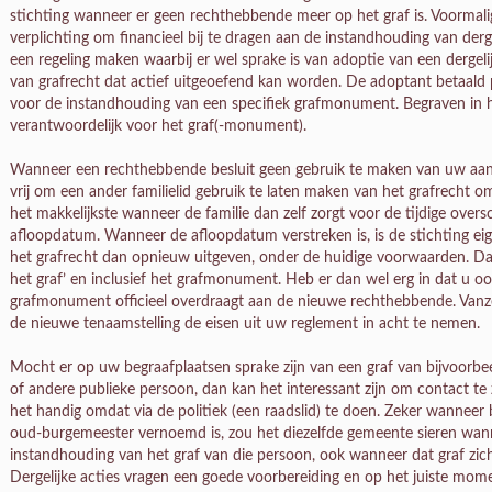
stichting wanneer er geen rechthebbende meer op het graf is. Voormal
verplichting om financieel bij te dragen aan de instandhouding van de
een regeling maken waarbij er wel sprake is van adoptie van een derge
van grafrecht dat actief uitgeoefend kan worden. De adoptant betaald p
voor de instandhouding van een specifiek grafmonument. Begraven in het
verantwoordelijk voor het graf(-monument).
Wanneer een rechthebbende besluit geen gebruik te maken van uw aanbo
vrij om een ander familielid gebruik te laten maken van het grafrecht o
het makkelijkste wanneer de familie dan zelf zorgt voor de tijdige overs
afloopdatum. Wanneer de afloopdatum verstreken is, is de stichting 
het grafrecht dan opnieuw uitgeven, onder de huidige voorwaarden. Dat k
het graf’ en inclusief het grafmonument. Heb er dan wel erg in dat u 
grafmonument officieel overdraagt aan de nieuwe rechthebbende. Vanzel
de nieuwe tenaamstelling de eisen uit uw reglement in acht te nemen.
Mocht er op uw begraafplaatsen sprake zijn van een graf van bijvoor
of andere publieke persoon, dan kan het interessant zijn om contact te
het handig omdat via de politiek (een raadslid) te doen. Zeker wanneer 
oud-burgemeester vernoemd is, zou het diezelfde gemeente sieren wanne
instandhouding van het graf van die persoon, ook wanneer dat graf zich
Dergelijke acties vragen een goede voorbereiding en op het juiste mome