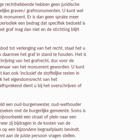
ige rechthebbende hebben geen juridische
rgelijke graven/ grafmonumenten. U kunt wel
lijk monument. Er is dan geen sprake meer
eriodiek een bedrag dat specifiek bedoeld is
 graf mag dan niet en de stichting blijft
d tot verlenging van het recht, staat het u
m daarmee het graf in stand te houden. Het is
chrijving van het grafrecht, dus voor de
eigenaar van het monument geworden. U kunt
an ook ‘inclusief de stoffelijke resten in
ook het eigendomsrecht van het
fsprekend dient u bij het overschrijven of
beeld een oud-burgemeester, oud-wethouder
 zoeken met de burgerlijke gemeente. Soms is
bijvoorbeeld een straat of plein naar een
er zij bijdragen in de kosten van de
 op een bijzondere begraafplaats bevindt.
nt aan de juiste persoon vragen stellen.