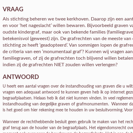
VRAAG
Als stichting beheren we twee kerkhoven. Daarop zijn een aant
en voor ‘het nageslacht’ willen bewaren. Bijvoorbeeld graven 
oudste kindergraf, maar ook van bekende families (familiegrav
betekenisvol (geweest) zijn. De grafrechten van de meeste van
stichting ze heeft ‘geadopteerd’. Van sommigen lopen de grafre
de criteria van een ‘monumentaal graf’? Kunnen wij vragen aan
familiegraven, of zij de grafrechten toch blijvend willen betale
indien zij de grafrechten NIET zouden willen verlengen?
ANTWOORD
U heeft een aantal vragen over de instandhouding van graven die u wil
vragen een adequaat antwoord te kunnen geven heb ik op internet gez
begraafplaatsen. Helaas heb ik dat niet kunnen vinden. In veel regleme
instandhouding van dergelijke graven of grafmonumenten. Wanneer dat v
is het goed om hier rekening mee te houden in uw besluitvorming. Voor
Wanneer de rechthebbende besluit geen gebruik te maken van het recht t
graf terug aan de houder van de begraafplaats. Het eigendomsrecht o