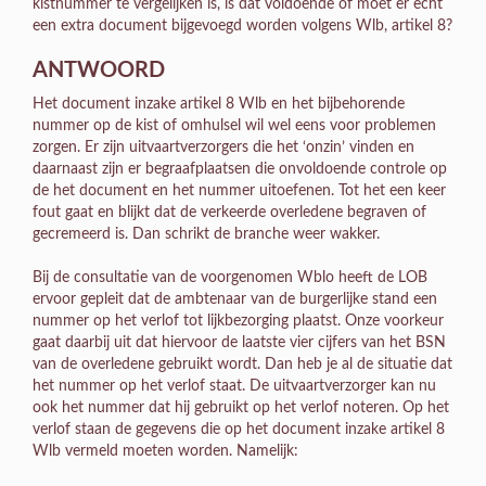
kistnummer te vergelijken is, is dat voldoende of moet er echt
een extra document bijgevoegd worden volgens Wlb, artikel 8?
ANTWOORD
Het document inzake artikel 8 Wlb en het bijbehorende
nummer op de kist of omhulsel wil wel eens voor problemen
zorgen. Er zijn uitvaartverzorgers die het ‘onzin’ vinden en
daarnaast zijn er begraafplaatsen die onvoldoende controle op
de het document en het nummer uitoefenen. Tot het een keer
fout gaat en blijkt dat de verkeerde overledene begraven of
gecremeerd is. Dan schrikt de branche weer wakker.
Bij de consultatie van de voorgenomen Wblo heeft de LOB
ervoor gepleit dat de ambtenaar van de burgerlijke stand een
nummer op het verlof tot lijkbezorging plaatst. Onze voorkeur
gaat daarbij uit dat hiervoor de laatste vier cijfers van het BSN
van de overledene gebruikt wordt. Dan heb je al de situatie dat
het nummer op het verlof staat. De uitvaartverzorger kan nu
ook het nummer dat hij gebruikt op het verlof noteren. Op het
verlof staan de gegevens die op het document inzake artikel 8
Wlb vermeld moeten worden. Namelijk: