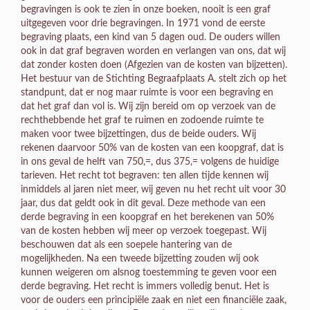
begravingen is ook te zien in onze boeken, nooit is een graf
uitgegeven voor drie begravingen. In 1971 vond de eerste
begraving plaats, een kind van 5 dagen oud. De ouders willen
ook in dat graf begraven worden en verlangen van ons, dat wij
dat zonder kosten doen (Afgezien van de kosten van bijzetten).
Het bestuur van de Stichting Begraafplaats A. stelt zich op het
standpunt, dat er nog maar ruimte is voor een begraving en
dat het graf dan vol is. Wij zijn bereid om op verzoek van de
rechthebbende het graf te ruimen en zodoende ruimte te
maken voor twee bijzettingen, dus de beide ouders. Wij
rekenen daarvoor 50% van de kosten van een koopgraf, dat is
in ons geval de helft van 750,=, dus 375,= volgens de huidige
tarieven. Het recht tot begraven: ten allen tijde kennen wij
inmiddels al jaren niet meer, wij geven nu het recht uit voor 30
jaar, dus dat geldt ook in dit geval. Deze methode van een
derde begraving in een koopgraf en het berekenen van 50%
van de kosten hebben wij meer op verzoek toegepast. Wij
beschouwen dat als een soepele hantering van de
mogelijkheden. Na een tweede bijzetting zouden wij ook
kunnen weigeren om alsnog toestemming te geven voor een
derde begraving. Het recht is immers volledig benut. Het is
voor de ouders een principiële zaak en niet een financiële zaak,