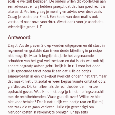
zoals je wel zult begrijpen. De ouders willen dit voorleggen aan
een advocaat en wij hebben gezegd, dat dat hun goed recht is
uiteraard. Pauline, graag je mening en advies over deze zaak.
Graag je reactie per Email. Een kopie van deze mail is ook
verstuurd naar onze voorzitter. Alvast dank voor je aandacht.
Vriendelijke groet, J. E.
Antwoord:
Dag J., Als de graven 2 diep worden uitgegeven en dit staat in
reglement en grafakte dan is een derde bijzetting in principe
niet mogelijk. Maar ik begrijp dat jullie het zogenaamde
schudden van het graf wel toestaan en dat is iets wat ook bij
andere begraafplaatsen gebruikelijk is. In ruil voor het door
jullie genoemde tarief neem ik aan dat jullie de botjes
samenvoegen in een knekelput (wellicht onderin het graf, maar
dat maakt niet uit), zodat er weer begraafruimte ontstaat op 2
grafdieptes. Dit kan alleen als de rechthebbenden hiertoe
opdracht geven. Wat ik nu niet begrijp is het meningsverschil
met de rechthebbenden. Waar gaat dit over? Willen ze hier
niet voor betalen? Dat is natuurlijk een beetje raar en lijkt mij
een zaak die ze gaan verliezen. Jullie zijn gerechtigd om
hiervoor kosten in rekening te brengen. Er zijn zelfs