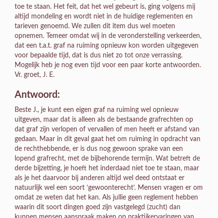
toe te staan. Het feit, dat het wel gebeurt is, ging volgens mij
altijd mondeling en wordt niet in de huidige reglementen en
tarieven genoemd. We zullen dit item dus wel moeten
opnemen. Temeer omdat wij in de veronderstelling verkeerden,
dat een t.a.t. graf na ruiming opnieuw kon worden uitgegeven
voor bepaalde tijd, dat is dus niet zo tot onze verrassing.
Mogelijk heb je nog even tijd voor een paar korte antwoorden.
Vr. groet, J. E.
Antwoord:
Beste J., je kunt een eigen graf na ruiming wel opnieuw
uitgeven, maar dat is alleen als de bestaande grafrechten op
dat graf zijn verlopen of vervallen of men heeft er afstand van
gedaan. Maar in dit geval gaat het om ruiming in opdracht van
de rechthebbende, er is dus nog gewoon sprake van een
lopend grafrecht, met de bijbehorende termijn. Wat betreft de
derde bijzetting, je hoeft het inderdaad niet toe te staan, maar
als je het daarvoor bij anderen altijd wel deed ontstaat er
natuurlijk wel een soort ‘gewoonterecht’. Mensen vragen er om
omdat ze weten dat het kan. Als jullie geen reglement hebben
waarin dit soort dingen goed zijn vastgelegd (zucht) dan
kunnen mensen aanspraak maken op praktijkervaringen van