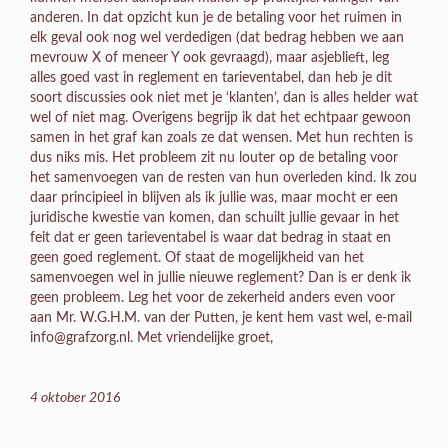
anderen. In dat opzicht kun je de betaling voor het ruimen in
elk geval ook nog wel verdedigen (dat bedrag hebben we aan
mevrouw X of meneer Y ook gevraagd), maar asjeblieft, leg
alles goed vast in reglement en tarieventabel, dan heb je dit
soort discussies ook niet met je ‘klanten’, dan is alles helder wat
wel of niet mag. Overigens begrijp ik dat het echtpaar gewoon
samen in het graf kan zoals ze dat wensen. Met hun rechten is
dus niks mis. Het probleem zit nu louter op de betaling voor
het samenvoegen van de resten van hun overleden kind. Ik zou
daar principieel in blijven als ik jullie was, maar mocht er een
juridische kwestie van komen, dan schuilt jullie gevaar in het
feit dat er geen tarieventabel is waar dat bedrag in staat en
geen goed reglement. Of staat de mogelijkheid van het
samenvoegen wel in jullie nieuwe reglement? Dan is er denk ik
geen probleem. Leg het voor de zekerheid anders even voor
aan Mr. W.G.H.M. van der Putten, je kent hem vast wel, e-mail
info@grafzorg.nl. Met vriendelijke groet,
4 oktober 2016