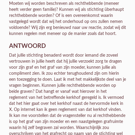
Moeten wij worden beschreven als rechthebbende (meneer
heeft verder geen familie)? Kunnen wij als stichting überhaupt
rechthebbende worden? Of is een overeenkomst waarin
vastgelegd wordt dat wij het onderhoud op ons zullen nemen
voldoende? Wij zijn erg benieuwd naar uw reactie, zodat wij dit
kunnen regelen met meneer op de manier zoals dat hoort.
ANTWOORD
Dat jullie stichting benaderd wordt door iemand die zoveel
vertrouwen in jullie heeft dat hij jullie verzoekt zorg te dragen
voor zijn graf en het graf van zijn moeder, kunnen jullie als
compliment zien. Ik zou echter terughoudend zijn om hierin
een toezegging te doen. Laat ik met het makkelijkste deel van je
vragen beginnen. Kunnen jullie rechthebbende worden op
beide graven? Dat hangt er vanaf wat hierover in het
reglement van het betreffende kerkhof geregeld is. Ik vermoed
dat het hier gaat over het kerkhof naast de hervormde kerk in
X. Op internet kan ik geen reglement van dat kerkhof vinden.
Ik kan me voorstellen dat de vragensteller nu al rechthebbende
is op het graf van zijn moeder en een naastgelegen grafruimte
waarin hij zelf begraven zal worden. Waarschijnlijk zou
overschrijven van het grafrecht op naam van de stichting wel