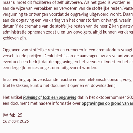
maar u moet dit faciliteren of zelf uitvoeren. Als het goed is worden er
aan de wijze van verpakken en vervoeren van de stoffelijke resten. Vanz
vergunning te ontvangen voordat de opgraving uitgevoerd wordt. Daarna
aan de opgraving een verklaring van het crematorium ontvangt, waarin
datum Y de crematie van de stoffelijke resten van de heer Z kan plaatsv
administratie opnemen zodat u en uw opvolgers, altijd kunnen verklaren
gebleven zijn.
Opgraven van stoffelijke resten en cremeren in een crematorium vraagt 
verschillende partijen. Denk hierbij aan de aanvrager, uw als verantwoo
eventueel een bedrijf dat de opgraving en het vervoer uitvoert en het c
een dergelijk proces ongestoord uitgevoerd worden.
In aanvulling op bovenstaande reactie en een telefonisch consult, voe
titel te klikken, kunt u het document openen en downloaden.)
Het artikel
Ruiming of toch een opgraving
dat in het oktobernummer 202
een document met nadere informatie over
opgravingen op grond van art
IW feb '25
18 maart 2025