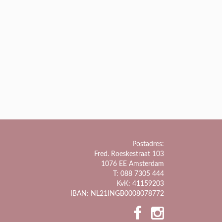
Postadres:
Fred. Roeskestraat 103
1076 EE Amsterdam
T: 088 7305 444
KvK: 41159203
IBAN: NL21INGB0008078772