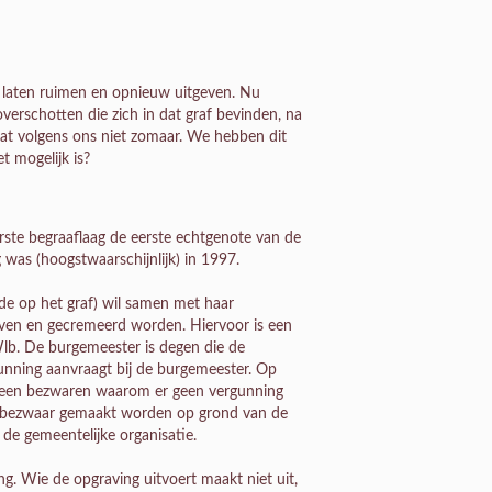
n laten ruimen en opnieuw uitgeven. Nu
overschotten die zich in dat graf bevinden, na
dat volgens ons niet zomaar. We hebben dit
t mogelijk is?
erste begraaflaag de eerste echtgenote van de
 was (hoogstwaarschijnlijk) in 1997.
e op het graf) wil samen met haar
raven en gecremeerd worden. Hiervoor is een
Wlb. De burgemeester is degen die de
nning aanvraagt bij de burgemeester. Op
ik geen bezwaren waarom er geen vergunning
 bezwaar gemaakt worden op grond van de
de gemeentelijke organisatie.
. Wie de opgraving uitvoert maakt niet uit,