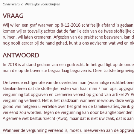
Onderwerp: c. Wettelijke voorschriften
VRAAG
Wij willen een graf waarvan op 8-12-2018 schriftelijk afstand is gedaa
komen wij er toevallig achter dat de familie één van de twee stoffelijke 
ruimen, wil laten cremeren. Afgezien van de praktische bezwaren, kan 
nog nooit eerder bij de hand gehad, kunt u ons adviseren wat wel en nie
ANTWOORD
In 2018 is afstand gedaan van een grafrecht. In het graf ligt op de ond
man die op de bovenste begraaflaag begraven is. Deze laatste begraving
De tweede echtgenote van de overleden man (voormalige rechthebbend
kleinkinderen dat de stoffelijke resten van haar man / hun opa, opgeg
vergunning tot opgraven en cremeren vereist op grond van artikel 29 
vergunning verleend. Het is het raadzaam wanneer mevrouw deze vergu
grond van hetgeen u vertelde over het graf en de familierelaties, zie 
verleend zou worden. Tegen de vergunning kan door belanghebbenden
Algemene wet bestuursrecht (Awb), maar dat is niet uw zaak, dat is aan 
Wanneer de vergunning verleend is, moet u meewerken aan de opgraving