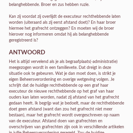
belanghebbende. Broer en zus hebben ruzie.
Kan zij voordat zij overlijdt de executeur rechthebbende laten
worden (uiteraard als zij eerst afstand doet)? En haar broer
hiermee het grafrecht ontzeggen? En moeten wij de broer
hierover nog informeren omdat hij als belanghebbende
geregistreerd is?
ANTWOORD
Het is altijd vervelend als je als begraafplaats(-administratie)
meegezogen wordt in een familievete. Dat dreigt in deze
situatie ook te gebeuren. Wat je dan moet doen, is strikt je
eigen Beheersverordening en overige wetgeving volgen. Je
schrijft dat de huidige rechthebbende op een graf haar
executeur de nieuwe rechthebbende op het graf van haar
ouders kan laten worden, nadat zij afstand van het grafrecht
gedaan heeft. Ik begrijp wat je bedoelt, maar de rechthebbende
doet geen afstand (want dan zou het grafrecht niet meer
bestaan), maar het grafrecht wordt overgeschreven op naam
van de executeur. Afstand doen van grafrechten en
overschrijven van grafrechten zijn ook in verschillende artikelen
in jullie Beheersverordening geregeld. Zou de huidige