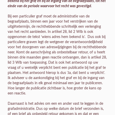
bekend bij het graf en bij de ingang van de begraafplaats, tot het
einde van de periode waarvoor het recht was gevestigd
.
Bij een particulier graf moet de administratie van de
begraafplaats, binnen een jaar voor het verstrijken van de
uitgiftetermijn, de rechthebbende schriftelijk een verlenging
van het recht aanbieden. In artikel 28, lid 2 Wlb is ook
opgenomen de tekst ‘wiens adres hem bekend is’. Dus ook bij
particuliere graven legt de wetgever de verantwoordelijkheid
voor het doorgeven van adreswijzigingen bij de rechthebbende
neer. Komt de aanschrijving als onbestelbaar retour, of u heeft
binnen drie maanden geen reactie ontvangen, dan is artikel 28,
lid 3 Wlb van toepassing. Dat is ook het antwoord op uw
vraag of u wettelijk verplicht bent een publicatie bij het graf te
plaatsen. Het antwoord hierop is dus ‘Ja, dat bent u verplicht’.
Ik adviseer u de aankondiging bij het graf en bij de ingang van
de begraafplaats in elk geval minimaal een jaar te publiceren.
Hoe langer de publicatie zichtbaar is, hoe groter de kans op
een reactie.
Daarnaast is het advies om een en ander vast te leggen in de
grafadministratie. Dus op welke datum de brief verzonden is,
of een brief als onbesteld retour gekomen is en dat er een