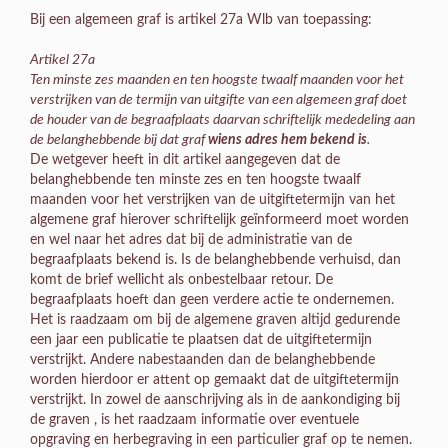
Bij een algemeen graf is artikel 27a Wlb van toepassing:
Artikel 27a
Ten minste zes maanden en ten hoogste twaalf maanden voor het
verstrijken van de termijn van uitgifte van een algemeen graf doet
de houder van de begraafplaats daarvan schriftelijk mededeling aan
de belanghebbende bij dat graf
wiens adres hem bekend is
.
De wetgever heeft in dit artikel aangegeven dat de
belanghebbende ten minste zes en ten hoogste twaalf
maanden voor het verstrijken van de uitgiftetermijn van het
algemene graf hierover schriftelijk geïnformeerd moet worden
en wel naar het adres dat bij de administratie van de
begraafplaats bekend is. Is de belanghebbende verhuisd, dan
komt de brief wellicht als onbestelbaar retour. De
begraafplaats hoeft dan geen verdere actie te ondernemen.
Het is raadzaam om bij de algemene graven altijd gedurende
een jaar een publicatie te plaatsen dat de uitgiftetermijn
verstrijkt. Andere nabestaanden dan de belanghebbende
worden hierdoor er attent op gemaakt dat de uitgiftetermijn
verstrijkt. In zowel de aanschrijving als in de aankondiging bij
de graven , is het raadzaam informatie over eventuele
opgraving en herbegraving in een particulier graf op te nemen.