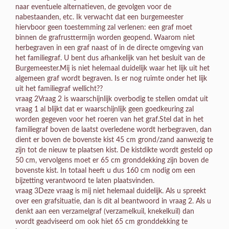
naar eventuele alternatieven, de gevolgen voor de
nabestaanden, etc. Ik verwacht dat een burgemeester
hiervboor geen toestemming zal verlenen: een graf moet
binnen de grafrusttermijn worden geopend. Waarom niet
herbegraven in een graf naast of in de directe omgeving van
het familiegraf. U bent dus afhankelijk van het besluit van de
Burgemeester.Mij is niet helemaal duidelijk waar het lijk uit het
algemeen graf wordt begraven. Is er nog ruimte onder het lijk
uit het familiegraf wellicht??
vraag 2Vraag 2 is waarschijnlijk overbodig te stellen omdat uit
vraag 1 al blijkt dat er waarschijnlijk geen goedkeuring zal
worden gegeven voor het roeren van het graf.Stel dat in het
familiegraf boven de laatst overledene wordt herbegraven, dan
dient er boven de bovenste kist 45 cm grond/zand aanwezig te
zijn tot de nieuw te plaatsen kist. De kistdikte wordt gesteld op
50 cm, vervolgens moet er 65 cm gronddekking zijn boven de
bovenste kist. In totaal heeft u dus 160 cm nodig om een
bijzetting verantwoord te laten plaatsvinden.
vraag 3Deze vraag is mij niet helemaal duidelijk. Als u spreekt
over een grafsituatie, dan is dit al beantwoord in vraag 2. Als u
denkt aan een verzamelgraf (verzamelkuil, knekelkuil) dan
wordt geadviseerd om ook hiet 65 cm gronddekking te