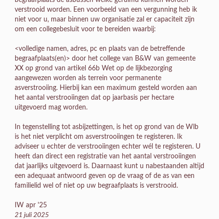
begraafplaats de asbussen welke geruimd kunnen worden
verstrooid worden. Een voorbeeld van een vergunning heb ik
niet voor u, maar binnen uw organisatie zal er capaciteit zijn
om een collegebesluit voor te bereiden waarbij:
<volledige namen, adres, pc en plaats van de betreffende
begraafplaats(en)> door het college van B&W van gemeente
XX op grond van artikel 66b Wet op de lijkbezorging
aangewezen worden als terrein voor permanente
asverstrooiing. Hierbij kan een maximum gesteld worden aan
het aantal verstrooiingen dat op jaarbasis per hectare
uitgevoerd mag worden.
In tegenstelling tot asbijzettingen, is het op grond van de Wlb
is het niet verplicht om asverstrooiingen te registeren. Ik
adviseer u echter de verstrooiingen echter wél te registeren. U
heeft dan direct een registratie van het aantal verstrooiingen
dat jaarlijks uitgevoerd is. Daarnaast kunt u nabestaanden altijd
een adequaat antwoord geven op de vraag of de as van een
familielid wel of niet op uw begraafplaats is verstrooid.
IW apr '25
21 juli 2025