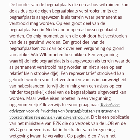
De houder van de begraafplaats die een asbus wil ruimen, kan
de as dus op de eigen begraafplaats verstrooien, mits de
begraafplaats aangewezen is als terrein waar permanent as
verstrooid mag worden. Op een groot deel van de
begraafplaatsen in Nederland mogen asbussen geplaatst
worden. Op enig moment zullen die ook door het verstrooien
van de as geruimd worden. Een groot deel van de
begraafplaatsen zou dan ook over een vergunning op grond
van artikel 66b Wlb moeten beschikken. Een vergunning
waarbij de hele begraafplaats is aangewezen als terrein waar de
as permanent verstrooid mag worden en niet alleen op een
relatief klein strooiveld(je). Een representatief strooiveld kan
gebruikt worden voor het verstrooien van as in aanwezigheid
van nabestaanden, terwijl de ruiming van een asbus op een
minder toegankelijk deel van de begraafplaats uitgevoerd kan
worden. Maar welke eisen moeten in een vergunning
opgenomen zijn? Ik verwijs hiervoor graag naar
Technische
adviezen voor de inrichting van begraafplaatsen en graven en
voorschriften ten aanzien van asverstrooiing
. Dit is een publicatie
van het ministerie van BZK die op verzoek van de LOB en de
VNG geschreven is nadat in het kader van deregulering
wetgeving kwam te vervallen. Op pagina 6 en 7 van het