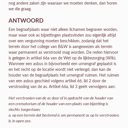
nog andere zaken zijn waaraan we moeten denken, dan horen
we die graag.
ANTWOORD
Een begraafplaats waar niet alleen lichamen begraven worden,
maar waar ook as bijzettingen plaatsvinden zou eigenlijk altijd
over een vergunning moeten beschikken, zodanig dat het
terrein door het college van B&W is aangewezen als terrein
waar permanent as verstrooid mag worden. De reden hiervoor
is gelegen in artikel 66a van de Wet op de lijkbezorging (Wlb).
Wanneer een asbus in bijvoorbeeld een urnengraf geplaatst is
en het recht op de locatie wordt niet verlengd, dan kan de
houder van de begraafplaats het urnengraf ruimen. Het ruimen
van een asbus geschied volgens artikel 66, lid 2 door de
verstrooiing van de as. Artikel 66a, lid 3 geeft vervolgens aan:
Het verstrooien van de as door of in opdracht van de houder van
een crematorium of de houder van een plaats van bijzetting is
slechts toegestaan:
a. op een terrein dat bestemd is om permanent as op te verstrooien;
b. in open zee.