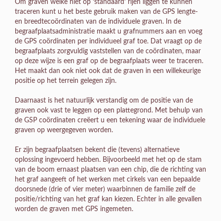
Om graven welke niet op ‘standaard’ rijen liggen te kunnen
traceren kunt u het beste gebruik maken van de GPS lengte-
en breedtecoördinaten van de individuele graven. In de
begraafplaatsadministratie maakt u grafnummers aan en voeg
de GPS coördinaten per individueel graf toe. Dat vraagt op de
begraafplaats zorgvuldig vaststellen van de coördinaten, maar
op deze wijze is een graf op de begraafplaats weer te traceren.
Het maakt dan ook niet ook dat de graven in een willekeurige
positie op het terrein gelegen zijn.
Daarnaast is het natuurlijk verstandig om de positie van de
graven ook vast te leggen op een plattegrond. Met behulp van
de GSP coördinaten creëert u een tekening waar de individuele
graven op weergegeven worden.
Er zijn begraafplaatsen bekent die (tevens) alternatieve
oplossing ingevoerd hebben. Bijvoorbeeld met het op de stam
van de boom ernaast plaatsen van een chip, die de richting van
het graf aangeeft of het werken met cirkels van een bepaalde
doorsnede (drie of vier meter) waarbinnen de familie zelf de
positie/richting van het graf kan kiezen. Echter in alle gevallen
worden de graven met GPS ingemeten.