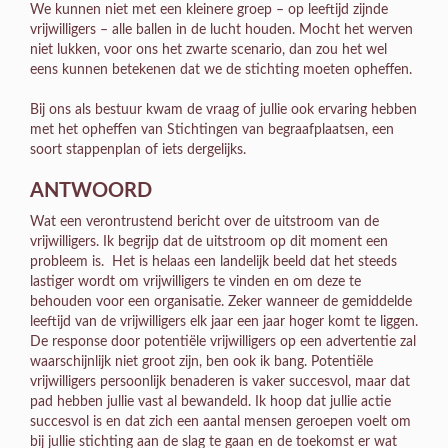
We kunnen niet met een kleinere groep – op leeftijd zijnde
vrijwilligers – alle ballen in de lucht houden. Mocht het werven
niet lukken, voor ons het zwarte scenario, dan zou het wel
eens kunnen betekenen dat we de stichting moeten opheffen.
Bij ons als bestuur kwam de vraag of jullie ook ervaring hebben
met het opheffen van Stichtingen van begraafplaatsen, een
soort stappenplan of iets dergelijks.
ANTWOORD
Wat een verontrustend bericht over de uitstroom van de
vrijwilligers. Ik begrijp dat de uitstroom op dit moment een
probleem is. Het is helaas een landelijk beeld dat het steeds
lastiger wordt om vrijwilligers te vinden en om deze te
behouden voor een organisatie. Zeker wanneer de gemiddelde
leeftijd van de vrijwilligers elk jaar een jaar hoger komt te liggen.
De response door potentiële vrijwilligers op een advertentie zal
waarschijnlijk niet groot zijn, ben ook ik bang. Potentiële
vrijwilligers persoonlijk benaderen is vaker succesvol, maar dat
pad hebben jullie vast al bewandeld. Ik hoop dat jullie actie
succesvol is en dat zich een aantal mensen geroepen voelt om
bij jullie stichting aan de slag te gaan en de toekomst er wat