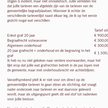
stijgen is evident, maar niet onrealistisch. Jullie vertelden me
dat jullie tarieven een afgeleide zijn van de tarieven van de
gemeentelijke begraafplaatsen. Wanneer ik echter de
verschillende tarievenlijst naast elkaar leg, zie ik op het eerste
gezicht nogal wat verschillen:
Tarief st
Enkel graf 20 jaar
€ 900,0
Begraafrecht volwassene
€ 300,0
Algemeen onderhoud
€ 300,0
20 jaar grafrecht + onderhoud en de begraving in het
€ 1.500
graf
Ik heb nu nu niet gekeken naar verdere voorwaarden, maar het
lijkt erop dat jullie wat grafrechten betreft in de pas lopen met
de gemeente, maar met onderhoudsrecht ver achterblijven.
Vanzelfsprekend pleit ik er niet voor om direct op de
gemeentelijke tarieven te gaan zitten als stichting, dat vraagt
nader onderzoek naar tarieven en wat daarvoor geleverd
wordt, maar als uitgangspunt geeft dit wel stof tot nadenken
voor jullie bestuur.