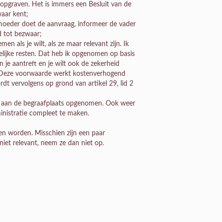
pgraven. Het is immers een Besluit van de
aar kent;
moeder doet de aanvraag, informeer de vader
d tot bezwaar;
 als je wilt, als ze maar relevant zijn. Ik
elijke resten. Dat heb ik opgenomen op basis
en je aantreft en je wilt ook de zekerheid
n. Deze voorwaarde werkt kostenverhogend
t vervolgens op grond van artikel 29, lid 2
m aan de begraafplaats opgenomen. Ook weer
nistratie compleet te maken.
n worden. Misschien zijn een paar
iet relevant, neem ze dan niet op.