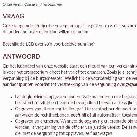
Onderwerp: i. Opgraven / herbegraven
VRAAG
Onze burgemeester dient een vergunning af te geven n.a.v. een verzoek
de ouders het overleden kind willen cremeren.
Beschikt de LOB over zo’n voorbeeldvergunning?
ANTWOORD
Op het ledendeel van onze website staat een model van een vergunnin
is voor het crematorium direct het verlof tot cremeren. Zoals je al schri
vergunning bij de burgemeester. Wellicht is de voorbereiding van de verg
aandachtpunten voordat tot verstrekking van de vergunning overgega
Landelijk beleid is opgraven binnen twee maanden na de begravin
beslist echter altijd en heeft de bevoegdheid hiervan af te wijken;
Opgraven vanuit een particulier graf. De rechthebbende moet to
aanvrager de rechthebbende, geeft hij of zij automatisch toeste
Opgraven en cremeren. Wanneer de opgraving en crematie binne
worden, is vergunning van de officier van justitie vereist. De a
die, met de vergunning tot opgraven, zelf aanvragen;