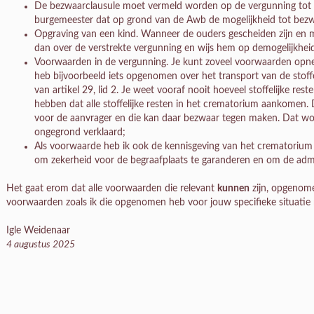
De bezwaarclausule moet vermeld worden op de vergunning tot o
burgemeester dat op grond van de Awb de mogelijkheid tot bezw
Opgraving van een kind. Wanneer de ouders gescheiden zijn en 
dan over de verstrekte vergunning en wijs hem op demogelijkhei
Voorwaarden in de vergunning. Je kunt zoveel voorwaarden opnemen
heb bijvoorbeeld iets opgenomen over het transport van de stoff
van artikel 29, lid 2. Je weet vooraf nooit hoeveel stoffelijke rest
hebben dat alle stoffelijke resten in het crematorium aankome
voor de aanvrager en die kan daar bezwaar tegen maken. Dat word
ongegrond verklaard;
Als voorwaarde heb ik ook de kennisgeving van het crematoriu
om zekerheid voor de begraafplaats te garanderen en om de admi
Het gaat erom dat alle voorwaarden die relevant
kunnen
zijn, opgenome
voorwaarden zoals ik die opgenomen heb voor jouw specifieke situatie n
Igle Weidenaar
4 augustus 2025