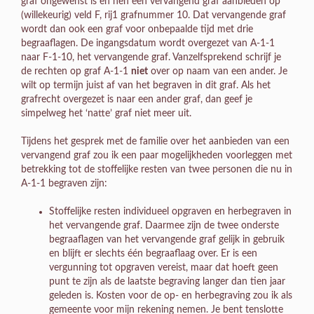
graf ongewenst is en hen een vervangend graf aanbieden op
(willekeurig) veld F, rij1 grafnummer 10. Dat vervangende graf
wordt dan ook een graf voor onbepaalde tijd met drie
begraaflagen. De ingangsdatum wordt overgezet van A-1-1
naar F-1-10, het vervangende graf. Vanzelfsprekend schrijf je
de rechten op graf A-1-1
niet
over op naam van een ander. Je
wilt op termijn juist af van het begraven in dit graf. Als het
grafrecht overgezet is naar een ander graf, dan geef je
simpelweg het ‘natte’ graf niet meer uit.
Tijdens het gesprek met de familie over het aanbieden van een
vervangend graf zou ik een paar mogelijkheden voorleggen met
betrekking tot de stoffelijke resten van twee personen die nu in
A-1-1 begraven zijn:
Stoffelijke resten individueel opgraven en herbegraven in
het vervangende graf. Daarmee zijn de twee onderste
begraaflagen van het vervangende graf gelijk in gebruik
en blijft er slechts één begraaflaag over. Er is een
vergunning tot opgraven vereist, maar dat hoeft geen
punt te zijn als de laatste begraving langer dan tien jaar
geleden is. Kosten voor de op- en herbegraving zou ik als
gemeente voor mijn rekening nemen. Je bent tenslotte