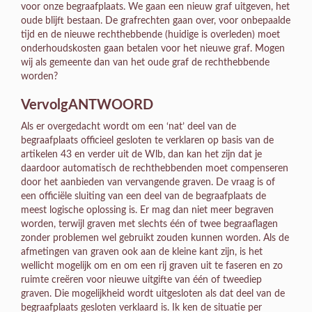
voor onze begraafplaats. We gaan een nieuw graf uitgeven, het
oude blijft bestaan. De grafrechten gaan over, voor onbepaalde
tijd en de nieuwe rechthebbende (huidige is overleden) moet
onderhoudskosten gaan betalen voor het nieuwe graf. Mogen
wij als gemeente dan van het oude graf de rechthebbende
worden?
VervolgANTWOORD
Als er overgedacht wordt om een ‘nat’ deel van de
begraafplaats officieel gesloten te verklaren op basis van de
artikelen 43 en verder uit de Wlb, dan kan het zijn dat je
daardoor automatisch de rechthebbenden moet compenseren
door het aanbieden van vervangende graven. De vraag is of
een officiële sluiting van een deel van de begraafplaats de
meest logische oplossing is. Er mag dan niet meer begraven
worden, terwijl graven met slechts één of twee begraaflagen
zonder problemen wel gebruikt zouden kunnen worden. Als de
afmetingen van graven ook aan de kleine kant zijn, is het
wellicht mogelijk om en om een rij graven uit te faseren en zo
ruimte creëren voor nieuwe uitgifte van één of tweediep
graven. Die mogelijkheid wordt uitgesloten als dat deel van de
begraafplaats gesloten verklaard is. Ik ken de situatie per