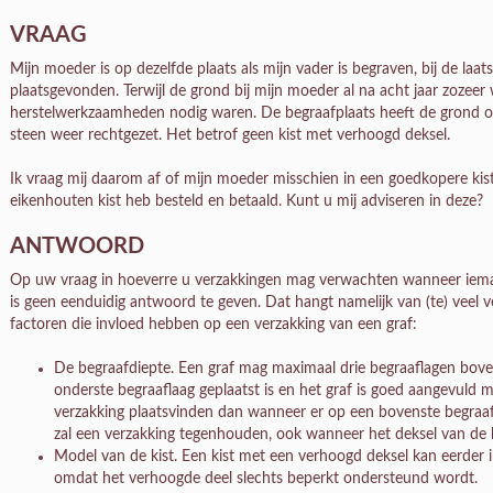
VRAAG
Mijn moeder is op dezelfde plaats als mijn vader is begraven, bij de laat
plaatsgevonden. Terwijl de grond bij mijn moeder al na acht jaar zozeer
herstelwerkzaamheden nodig waren. De begraafplaats heeft de grond op
steen weer rechtgezet. Het betrof geen kist met verhoogd deksel.
Ik vraag mij daarom af of mijn moeder misschien in een goedkopere kist 
eikenhouten kist heb besteld en betaald. Kunt u mij adviseren in deze?
ANTWOORD
Op uw vraag in hoeverre u verzakkingen mag verwachten wanneer iema
is geen eenduidig antwoord te geven. Dat hangt namelijk van (te) veel v
factoren die invloed hebben op een verzakking van een graf:
De begraafdiepte. Een graf mag maximaal drie begraaflagen bov
onderste begraaflaag geplaatst is en het graf is goed aangevuld m
verzakking plaatsvinden dan wanneer er op een bovenste begraaf
zal een verzakking tegenhouden, ook wanneer het deksel van de ki
Model van de kist. Een kist met een verhoogd deksel kan eerder 
omdat het verhoogde deel slechts beperkt ondersteund wordt.