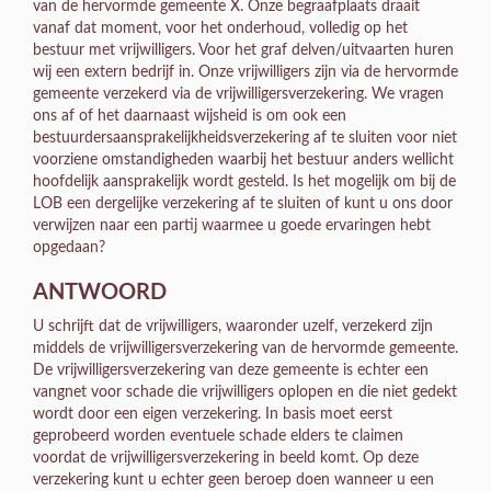
van de hervormde gemeente X. Onze begraafplaats draait
vanaf dat moment, voor het onderhoud, volledig op het
bestuur met vrijwilligers. Voor het graf delven/uitvaarten huren
wij een extern bedrijf in. Onze vrijwilligers zijn via de hervormde
gemeente verzekerd via de vrijwilligersverzekering. We vragen
ons af of het daarnaast wijsheid is om ook een
bestuurdersaansprakelijkheidsverzekering af te sluiten voor niet
voorziene omstandigheden waarbij het bestuur anders wellicht
hoofdelijk aansprakelijk wordt gesteld. Is het mogelijk om bij de
LOB een dergelijke verzekering af te sluiten of kunt u ons door
verwijzen naar een partij waarmee u goede ervaringen hebt
opgedaan?
ANTWOORD
U schrijft dat de vrijwilligers, waaronder uzelf, verzekerd zijn
middels de vrijwilligersverzekering van de hervormde gemeente.
De vrijwilligersverzekering van deze gemeente is echter een
vangnet voor schade die vrijwilligers oplopen en die niet gedekt
wordt door een eigen verzekering. In basis moet eerst
geprobeerd worden eventuele schade elders te claimen
voordat de vrijwilligersverzekering in beeld komt. Op deze
verzekering kunt u echter geen beroep doen wanneer u een