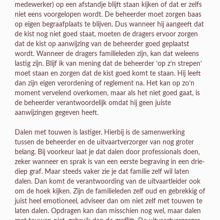
medewerker) op een afstandje blijft staan kijken of dat er zelfs
niet eens voorgelopen wordt. De beheerder moet zorgen baas
op eigen begraafplaats te blijven. Dus wanneer hij aangeeft dat
de kist nog niet goed staat, moeten de dragers ervoor zorgen
dat de kist op aanwijzing van de beheerder goed geplaatst
wordt. Wanneer de dragers familieleden zijn, kan dat weleens
lastig zijn. Blijf ik van mening dat de beheerder ‘op z’n strepen’
moet staan en zorgen dat de kist goed komt te staan. Hij leeft
dan zijn eigen verordening of reglement na. Het kan op zo’n
moment vervelend overkomen, maar als het niet goed gaat, is
de beheerder verantwoordelijk omdat hij geen juiste
aanwijzingen gegeven heeft.
Dalen met touwen is lastiger. Hierbij is de samenwerking
tussen de beheerder en de uitvaartverzorger van nog groter
belang. Bij voorkeur laat je dat dalen door professionals doen,
zeker wanneer en sprak is van een eerste begraving in een drie-
diep graf. Maar steeds vaker zie je dat familie zelf wil laten
dalen. Dan komt de verantwoording van de uitvaartleider ook
om de hoek kijken. Zijn de familieleden zelf oud en gebrekkig of
juist heel emotioneel, adviseer dan om niet zelf met touwen te
laten dalen. Opdragen kan dan misschien nog wel, maar dalen