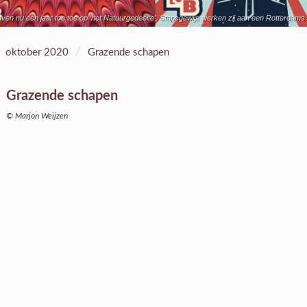
ven nu een jaar toe toe op ‘het Natuurgedeelte’. Stapsgewijs werken zij aan een Rotterdams 
/
oktober 2020
Grazende schapen
Grazende schapen
© Marjon Weijzen