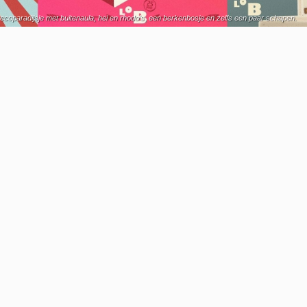
ecoparadijsje met buitenaula, hei en rhodo’s, een berkenbosje en zelfs een paar schapen.