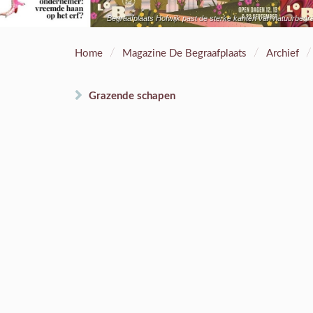
Begraafplaats Hofwijk past de sterke kanten van natuurbegra
/
/
/
Home
Magazine De Begraafplaats
Archief
Grazende schapen