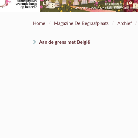
Wonen in Baarle-Nassau is speciaal, want 
/
/
/
Home
Magazine De Begraafplaats
Archief
Aan de grens met België