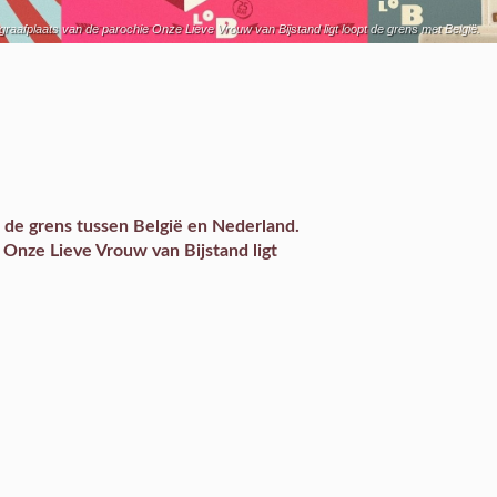
raafplaats van de parochie Onze Lieve Vrouw van Bijstand ligt loopt de grens met België.
 de grens tussen België en Nederland.
 Onze Lieve Vrouw van Bijstand ligt