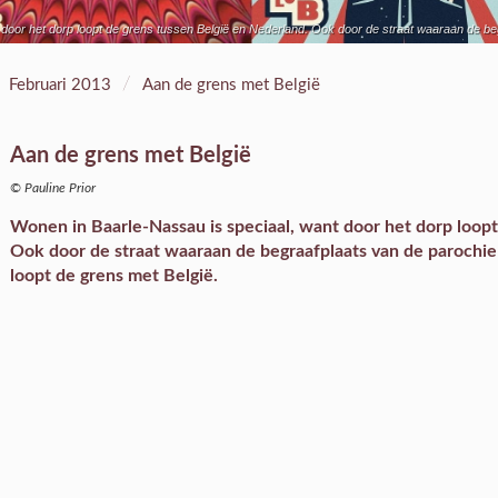
door het dorp loopt de grens tussen België en Nederland. Ook door de straat waaraan de beg
/
Februari 2013
Aan de grens met België
Aan de grens met België
© Pauline Prior
Wonen in Baarle-Nassau is speciaal, want door het dorp loopt
Ook door de straat waaraan de begraafplaats van de parochie
loopt de grens met België.