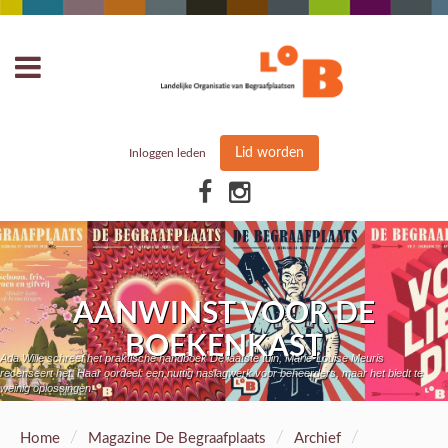
Lid worden
Inloggen leden
AANWINST VOOR DE
BOEKENKAST
Ada Wille schreef het praktische handboek De laatste tuin, Marie-Louise Meuris
recenseert het. Haar oordeel: een nuttig naslagwerk voor beheerders, maar het biedt te
weinig oplossingen.
/
/
/
Home
Magazine De Begraafplaats
Archief