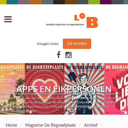
Lid worden
Inloggen leden
APPS EN EIKPERSONEN
Hoe kan het begraven gepromoot worden, nu er meer belangstelling is voor cremeren?
We vragen het dit jaar aan zes personen die kennis van zaken hebben of die vanuit een
geheel andere, frisse invalshoek naar de materie kijken. Deze keer Arlette Goddijn en
Jeroen Plemp, werkzaam bij I Care Producties, een communicatiebureau dat is
gespecialiseerd in de zorg.
/
/
/
Home
Magazine De Begraafplaats
Archief