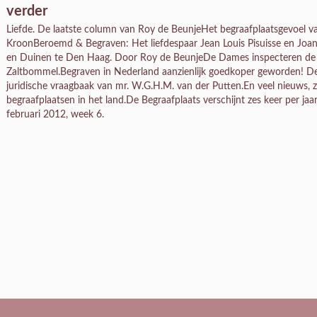
verder
Liefde. De laatste column van Roy de BeunjeHet begraafplaatsgevoel
KroonBeroemd & Begraven: Het liefdespaar Jean Louis Pisuisse en Joan
en Duinen te Den Haag. Door Roy de BeunjeDe Dames inspecteren de a
Zaltbommel.Begraven in Nederland aanzienlijk goedkoper geworden
juridische vraagbaak van mr. W.G.H.M. van der Putten.En veel nieuws, z
begraafplaatsen in het land.De Begraafplaats verschijnt zes keer per j
februari 2012, week 6.