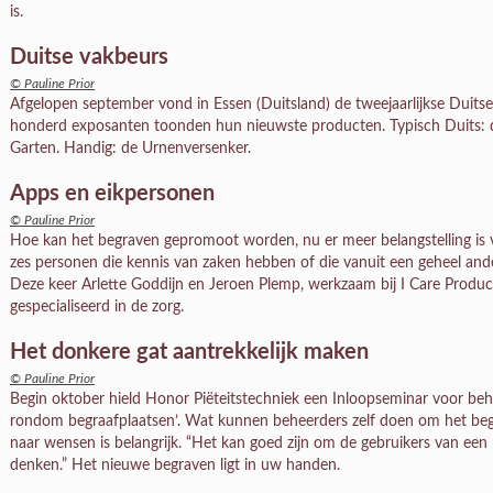
is.
Duitse vakbeurs
© Pauline Prior
Afgelopen september vond in Essen (Duitsland) de tweejaarlijkse Duitse
honderd exposanten toonden hun nieuwste producten. Typisch Duits:
Garten. Handig: de Urnenversenker.
Apps en eikpersonen
© Pauline Prior
Hoe kan het begraven gepromoot worden, nu er meer belangstelling is 
zes personen die kennis van zaken hebben of die vanuit een geheel ander
Deze keer Arlette Goddijn en Jeroen Plemp, werkzaam bij I Care Produ
gespecialiseerd in de zorg.
Het donkere gat aantrekkelijk maken
© Pauline Prior
Begin oktober hield Honor Piëteitstechniek een Inloopseminar voor beh
rondom begraafplaatsen’. Wat kunnen beheerders zelf doen om het begr
naar wensen is belangrijk. “Het kan goed zijn om de gebruikers van een
denken.” Het nieuwe begraven ligt in uw handen.