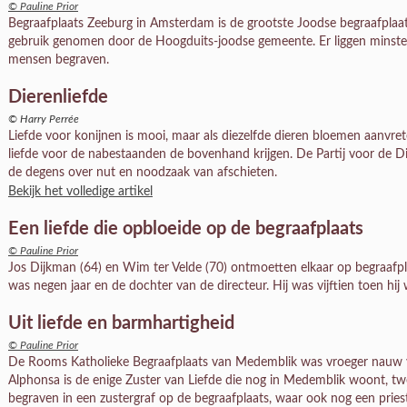
© Pauline Prior
Begraafplaats Zeeburg in Amsterdam is de grootste Joodse begraafplaa
gebruik genomen door de Hoogduits-joodse gemeente. Er liggen minste
mensen begraven.
Dierenliefde
© Harry Perrée
Liefde voor konijnen is mooi, maar als diezelfde dieren bloemen aanvr
liefde voor de nabestaanden de bovenhand krijgen. De Partij voor de 
de degens over nut en noodzaak van afschieten.
Bekijk het volledige artikel
Een liefde die opbloeide op de begraafplaats
© Pauline Prior
Jos Dijkman (64) en Wim ter Velde (70) ontmoetten elkaar op begraafp
was negen jaar en de dochter van de directeur. Hij was vijftien toen hi
Uit liefde en barmhartigheid
© Pauline Prior
De Rooms Katholieke Begraafplaats van Medemblik was vroeger nauw v
Alphonsa is de enige Zuster van Liefde die nog in Medemblik woont, tw
begraven in een zustergraf op de begraafplaats, waar ook nog een priest