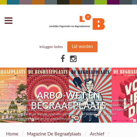
Lid worden
Inloggen leden
ARBO-WET EN
De nieuwe Arbeidsomstandighedenwet van 1998 trad op 1 november 1999 in werking. De
BEGRAAFPLAATS
LOB krijgt hier nog regelmatig vragen over. Henri Fagel, bestuurder begraafplaats Oud-
Kralingen en bestuurslid LOB, behandelt hier aan de hand van zijn eigen ervaringen de
twee hoofdzaken van de wet die voor een werkgever van belang zijn: de risico-
inventarisatie en -evaluatie en het ziekteverzuim.
/
/
/
Home
Magazine De Begraafplaats
Archief