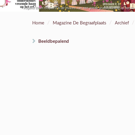
Volgens Bram Galjaard is de invloed van een goede grafbeplanting op het be
/
/
/
Home
Magazine De Begraafplaats
Archief
Beeldbepalend