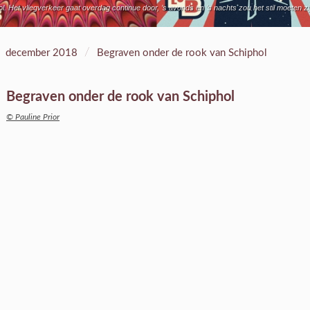
et vliegverkeer gaat overdag continue door, ’s avonds en ’s nachts zou het stil moeten zijn t
/
december 2018
Begraven onder de rook van Schiphol
Begraven onder de rook van Schiphol
© Pauline Prior