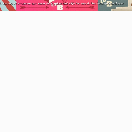
ussen elf en zeven uur, maar dit is zeker niet altijd het geval. Het komt geregeld voor