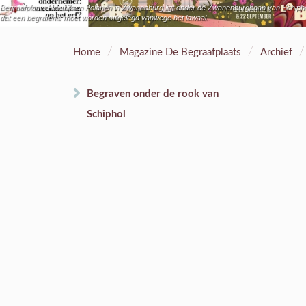
Begraafplaats Houtrijk en Polanen in Zwanenburg ligt onder de Zwanenburgbaan van Schiphol. H
dat een begrafenis moet worden stilgelegd vanwege het lawaai.
/
/
/
Home
Magazine De Begraafplaats
Archief
Begraven onder de rook van
Schiphol