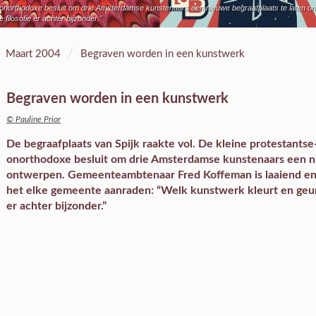
et onorthodoxe besluit om drie Amsterdamse kunstenaars een nieuwe begraafplaats te laten 
filosofie er achter bijzonder."
/
Maart 2004
Begraven worden in een kunstwerk
Begraven worden in een kunstwerk
© Pauline Prior
De begraafplaats van Spijk raakte vol. De kleine protestants
onorthodoxe besluit om drie Amsterdamse kunstenaars een ni
ontwerpen. Gemeenteambtenaar Fred Koffeman is laaiend enth
het elke gemeente aanraden: “Welk kunstwerk kleurt en geurt 
er achter bijzonder.”