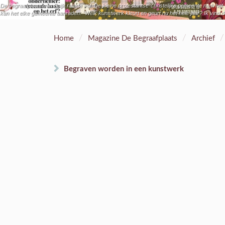
De begraafplaats van Spijk raakte vol. De kleine protestantse-christelijke gemeente nam h
kan het elke gemeente aanraden: "Welk kunstwerk kleurt en geurt nu het hele jaar? Ik vind de 
/
/
/
Home
Magazine De Begraafplaats
Archief
Begraven worden in een kunstwerk