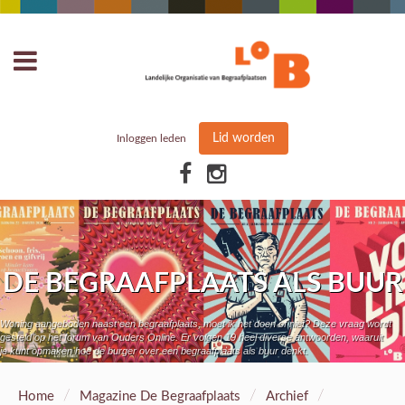
Lid worden
Inloggen leden
DE BEGRAAFPLAATS ALS BUUR
Woning aangeboden naast een begraafplaats, moet ik het doen of niet? Deze vraag wordt
gesteld op het forum van Ouders Online. Er volgen 19 heel diverse antwoorden, waaruit
je kunt opmaken hoe de burger over een begraafplaats als buur denkt.
/
/
/
Home
Magazine De Begraafplaats
Archief