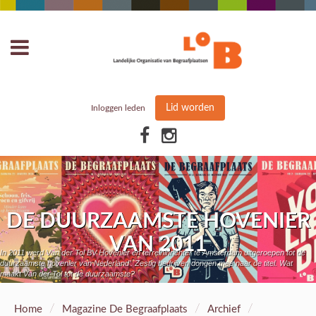
Lid worden
Inloggen leden
DE DUURZAAMSTE HOVENIER
VAN 2011
In 2011 werd Van der Tol BV Hovenier en terreininrichter te Amsterdam uitgeroepen tot de
duurzaamste hovenier van Nederland’. Zestig bedrijven dongen mee naar de titel. Wat
maakt Van der Tol tot de duurzaamste?
/
/
/
Home
Magazine De Begraafplaats
Archief