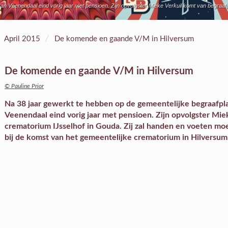
an Veenendaal eind vorig jaar met pensioen. Zijn opvolgster Mieke Verkuil komt van begraa
/
April 2015
De komende en gaande V/M in Hilversum
De komende en gaande V/M in Hilversum
© Pauline Prior
Na 38 jaar gewerkt te hebben op de gemeentelijke begraafpla
Veenendaal eind vorig jaar met pensioen. Zijn opvolgster Mie
crematorium IJsselhof in Gouda. Zij zal handen en voeten mo
bij de komst van het gemeentelijke crematorium in Hilversum