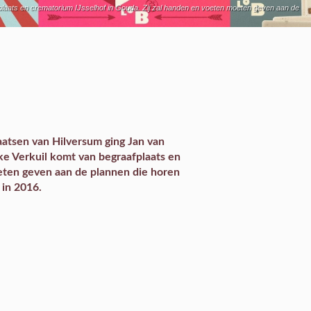
fplaats en crematorium IJsselhof in Gouda. Zij zal handen en voeten moeten geven aan de
atsen van Hilversum ging Jan van
ke Verkuil komt van begraafplaats en
eten geven aan de plannen die horen
 in 2016.