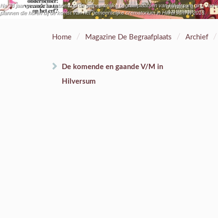
Na 38 jaar gewerkt te hebben op de gemeentelijke begraafplaatsen van Hilversum ging Jan v
plannen die horen bij de komst van het gemeentelijke crematorium in Hilversum in 2016.
/
/
/
Home
Magazine De Begraafplaats
Archief
De komende en gaande V/M in
Hilversum