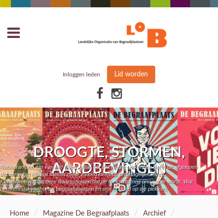
Lid worden
Inloggen leden
DROOGTE, STORMEN,
AARDBEVINGEN
Natuurrampen zijn van alle tijden. Maar het valt niet te ontkennen dat in de afgelopen
decennia het klimaat steeds meer invloed heeft op ons dagelijks leven.
Klimaatwetenschappers waarschuwen dat de toekomst nog onrustiger wordt. Wat
betekent dat voor onze begraafplaatsen en ons erfgoed op die plekken,
/
/
/
Home
Magazine De Begraafplaats
Archief