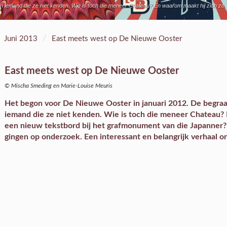
 van iemand die ze niet kenden. Wie is toch die meneer Chateau? En waarom maakt hij zich z
/
Juni 2013
East meets west op De Nieuwe Ooster
East meets west op De Nieuwe Ooster
© Mischa Smeding en Marie-Louise Meuris
Het begon voor De Nieuwe Ooster in januari 2012. De begraafp
iemand die ze niet kenden. Wie is toch die meneer Chateau?
een nieuw tekstbord bij het grafmonument van die Japanner?
gingen op onderzoek. Een interessant en belangrijk verhaal o