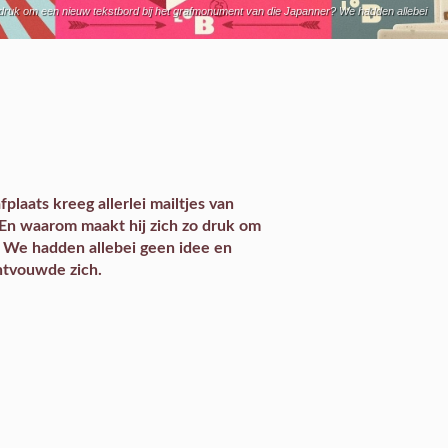
o druk om een nieuw tekstbord bij het grafmonument van die Japanner? We hadden allebei
laats kreeg allerlei mailtjes van
 En waarom maakt hij zich zo druk om
 We hadden allebei geen idee en
ntvouwde zich.