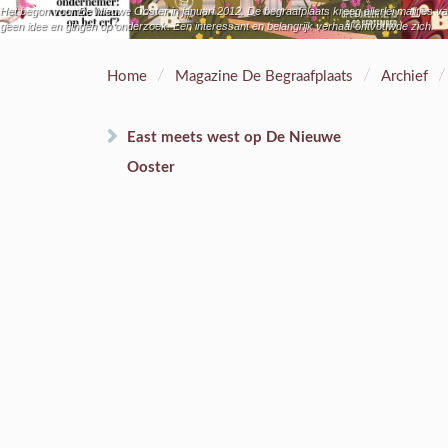
Het begon voor De Nieuwe Ooster in januari 2012. De begraafplaats kreeg allerlei mailtjes
geen idee en gingen op onderzoek. Een interessant en belangrijk verhaal ontvouwde zich.
/
/
/
Home
Magazine De Begraafplaats
Archief
East meets west op De Nieuwe
Ooster