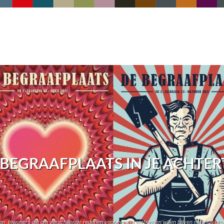
 BEGRAAFPLAATS IN JE ACHTER
gen. Inwoners die om verschillende redenen voor eeuwig verbonden willen blijven met hun 