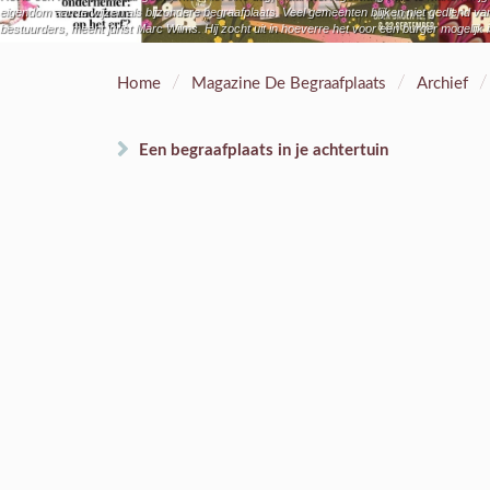
eigendom aan te wijzen als bijzondere begraafplaats. Veel gemeenten blijken niet gediend van 
bestuurders, meent jurist Marc Wilms. Hij zocht uit in hoeverre het voor een burger mogelijk i
/
/
/
Home
Magazine De Begraafplaats
Archief
Een begraafplaats in je achtertuin