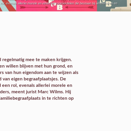
n rol, evenals allerlei morele en ethische vooroordelen die bestaan bij ambtenaren en
 regelmatig mee te maken krijgen.
n willen blijven met hun grond, en
s van hun eigendom aan te wijzen als
d van eigen begraafplaatsjes. De
d een rol, evenals allerlei morele en
ders, meent jurist Marc Wilms. Hij
amiliebegraafplaats in te richten op