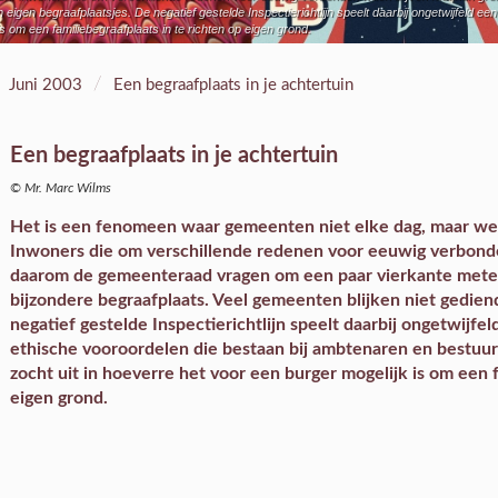
eigen begraafplaatsjes. De negatief gestelde Inspectierichtlijn speelt daarbij ongetwijfeld ee
s om een familiebegraafplaats in te richten op eigen grond.
/
Juni 2003
Een begraafplaats in je achtertuin
Een begraafplaats in je achtertuin
© Mr. Marc Wilms
Het is een fenomeen waar gemeenten niet elke dag, maar wel
Inwoners die om verschillende redenen voor eeuwig verbonde
daarom de gemeenteraad vragen om een paar vierkante meter
bijzondere begraafplaats. Veel gemeenten blijken niet gedien
negatief gestelde Inspectierichtlijn speelt daarbij ongetwijfel
ethische vooroordelen die bestaan bij ambtenaren en bestuur
zocht uit in hoeverre het voor een burger mogelijk is om een f
eigen grond.