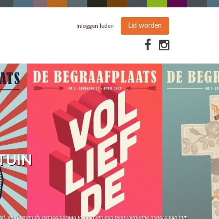
Lid worden
Inloggen leden
TUIN
grond, en daarom de gemeenteraad vragen om een paar vierkante meters van hun