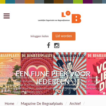
Lid worden
Inloggen leden
EEN FIJNE PLEK VOOR
Het House of Memories is een eigentijds columbarium, waar je niet vóór maar middenin
IEDEREEN
staat, dat je beleeft. Een plek die voor iedereen fijn is om te betreden, ook als je er geen
urn hebt staan, waar je tot rust kunt komen, waar meerdere zintuigen op een prettige
manier worden aangesproken. Welke gemeente, (natuur)begraafplaats / gedenkpark zet
het eerste House of Memories neer?
/
/
/
Home
Magazine De Begraafplaats
Archief