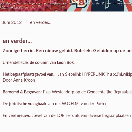
or Roy de Beunje De juridische vraagbaak van mr. W.G.H.M. van der Putten. En veel nieuws
s 2012, week 32.
/
Juni 2012
en verder…
en verder...
Zonnige herrie. Een nieuw geluid. Rubriek:
Geluiden op de be
Urnendebacle,
de column van Leon Bok
.
Het begraafplaatsgevoel van…
Jan Siebelink HYPERLINK “http://nl.wikip
Door Anna Kroon
Beroemd & Begraven
: Fiep Westendorp op de Gemeentelijke Begraafpl
De
juridische vraagbaak
van mr. W.G.H.M. van der Putten.
En veel
nieuws
, zowel van de LOB zelfs als van diverse begraafplaatsen 