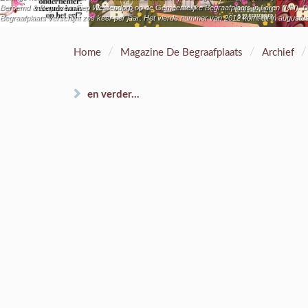
Beroemd & Begraven: Fiep Westendorp op de Gemeentelijke Begraafplaats in Laren (NH). Do
Begraafplaats verschijnt zes keer per jaar. Het vierde nummer van 2012 komt uit in augustu
/
/
/
Home
Magazine De Begraafplaats
Archief
en verder...