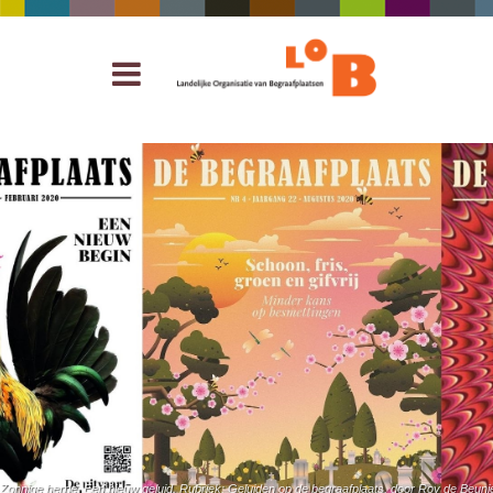
Zonnige herrie. Een nieuw geluid. Rubriek: Geluiden op de begraafplaats, door Roy de Beu