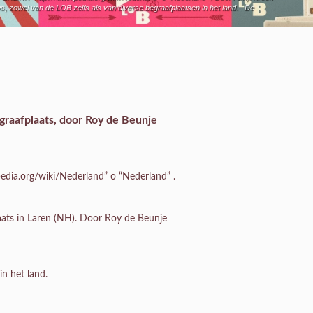
, zowel van de LOB zelfs als van diverse begraafplaatsen in het land. De
graafplaats
, door Roy de Beunje
edia.org/wiki/Nederland” o “Nederland” .
aats in Laren (NH). Door Roy de Beunje
in het land.