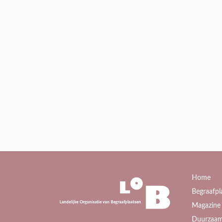
Home
Begraafpl
Magazine 
Duurzaam