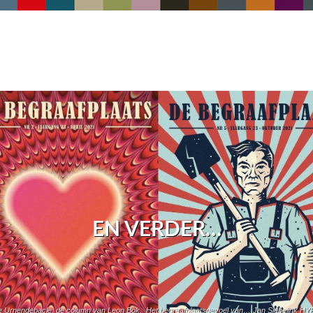
EN VERDER…
nje Urnendebacle, de column van Leon Bok. Het begraafplaatsgevoel van… Jan Siebelink HYPE