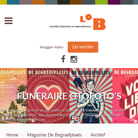
Lid worden
Inloggen leden
FUNERAIRE OTOFOTO’S
Eind verleden jaar leverde de site 'selfies at funerals' veel kritiek op en leidde tot een
'trending topic' op twitter. Zijn uitvaartselfies ongepast of heel gewoon in deze tijd?
Obama deed het tenslotte ook.
/
/
/
Home
Magazine De Begraafplaats
Archief